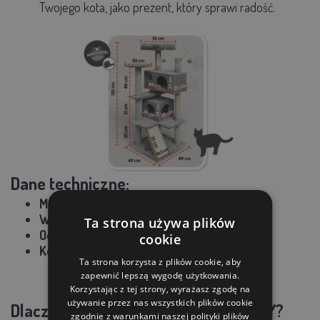
Twojego kota, jako prezent, który sprawi radość.
Dane techniczne:
Materiały
:
Płyta wiórowa, plusz, sizal
Wymiary całkowite
: 49 × 49 × 135 cm
Ta strona używa plików
Odpowiedni dla kotów do
: 5 kg
cookie
Kolor
: Szary
Ta strona korzysta z plików cookie, aby
zapewnić lepszą wygodę użytkowania.
Korzystając z tej strony, wyrażasz zgodę na
używanie przez nas wszystkich plików cookie
Dlaczego warto wybrać drapak KITTY?
zgodnie z warunkami naszej polityki plików