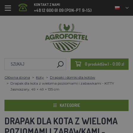
KONTAKT Z NAMI
+48 12 600 61 09 (PON-PT 9-15)
0 produkt(ów) - 0.00 zl
Główna strona
Koty
Drapaki i domki dla kotów
Drapak dla kota z wieloma poziomami i zabawkami - KITTY
Jasnoszary, 49 × 49 × 135 cm
KATEGORIE
DRAPAK DLA KOTA Z WIELOMA
POZIOMAMI I ZABAWKAMI -