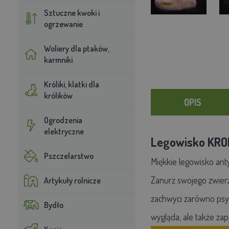
Sztuczne kwoki i
ogrzewanie
Woliery dla ptaków,
karmniki
Króliki, klatki dla
królików
OPIS
Ogrodzenia
elektryczne
Legowisko KRO
Pszczelarstwo
Miękkie legowisko ant
Zanurz swojego zwier
Artykuły rolnicze
zachwyci zarówno psy, 
Bydło
wygląda, ale także z