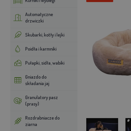
Kurniki i wybiegi
Automatyczne
drzwiczki
Skubarki, kotły i lejki
Poidła i karmniki
Pułapki, sidła, wabiki
Gniazdo do
składania jaj
Granulatory pasz
(prasy)
Rozdrabniacze do
ziarna