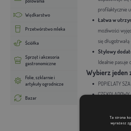
polowania
profilaktycznie
Wędkarstwo
Łatwa w utrzy
Przetwórstwo mleka
możliwości wyję
się długotrwałą e
Ściółka
Stylowy dodat
Sprzęt i akcesoria
Idealnie pasuje 
gastronomiczne
Wybierz jeden 
Folie, szklarnie i
POPIELATY SZA
artykuły ogrodnicze
CZEKOLADOWY 
Bazar
KREMOWY BEŻ
JASNY SZARY
Ta strona ko
wyrażasz zg