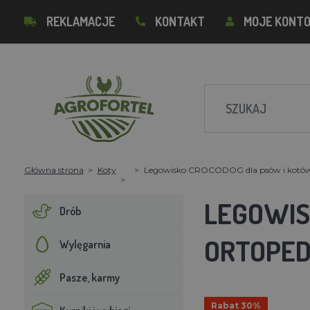
REKLAMACJE
KONTAKT
MOJE KONT
Główna strona
Koty
Legowisko CROCODOG dla psów i kotó
LEGOWIS
Drób
ORTOPED
Wylęgarnia
Pasze, karmy
Rabat 30%