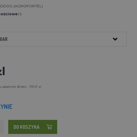
ODOG (AGROFORTEL)
nościowe:
5
MIAR
zl
ostatnich 30 dni - 176.17 zl
YNIE
DO KOSZYKA