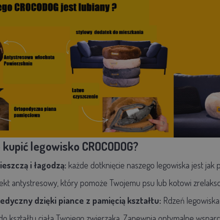
 kupić legowisko CROCODOG?
ieszczą i łagodzą:
każde dotknięcie naszego legowiska jest jak p
ekt antystresowy, który pomoże Twojemu psu lub kotowi zrelaksow
dyczny dzięki piance z pamięcią kształtu:
Rdzeń legowiska 
do kształtu ciała Twojego zwierzaka. Zapewnia optymalne wsparci