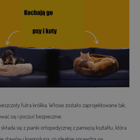
ieszczoty futra królika. Włosie zostało zaprojektowane tak,
ać się i poczuć bezpiecznie.
składa się z pianki ortopedycznej z pamięcią kształtu, która
e stawów i kręgosłupa, co idealnie sprawdza się