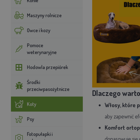
Konie
Maszyny rolnicze
Owce i kozy
Pomoce
weterynaryjne
Hodowla przepiórek
Środki
przeciwpasożytnicze
Dlaczego warto
Koty
Włosy, które p
aby zapewnić ef
Psy
Komfort ortope
Fotopułapki i
dopasowuje się 