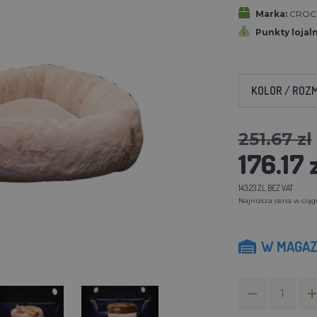
Marka:
CROC
Punkty lojal
KOLOR / ROZ
251.67 zl
176.17 
143.23 ZL BEZ VAT
Najniższa cena w ciągu 
W MAGAZ