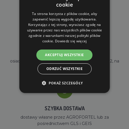
DARMOWA WYSYŁKA
cookie
dla zamówień od 690 zł z VAT
Ta strona korzysta z plików cookie, aby
zapewnić lepszą wygodę użytkowania.
Korzystając z tej strony, wyrażasz zgodę na
używanie przez nas wszystkich plików cookie
zgodnie z warunkami naszej polityki plików
cookie.
Dowiedz się więcej
WŁASNY MAGAZYN
AKCEPTUJ WSZYSTKIE
osiadamy własny magazyn o powierzchni 2000m2, na
stanie mamy ponad 35000 sztuk towarów
ODRZUĆ WSZYSTKIE
POKAŻ SZCZEGÓŁY
SZYBKA DOSTAWA
dostawy własne przez AGROFORTEL lub za
pośrednictwem GLS i GEIS