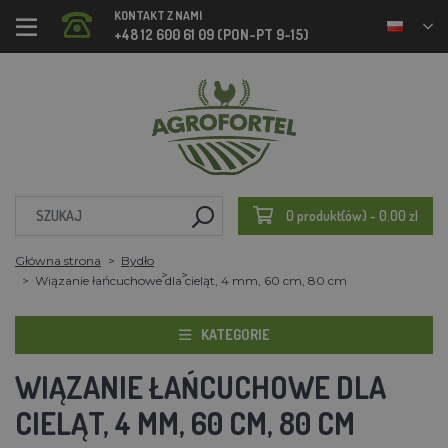
KONTAKT Z NAMI
+48 12 600 61 09 (PON-PT 9-15)
0 produkt(ów) - 0.00 zl
Główna strona
Bydło
Wiązanie łańcuchowe dla cieląt, 4 mm, 60 cm, 80 cm
KATEGORIE
WIĄZANIE ŁAŃCUCHOWE DLA
CIELĄT, 4 MM, 60 CM, 80 CM