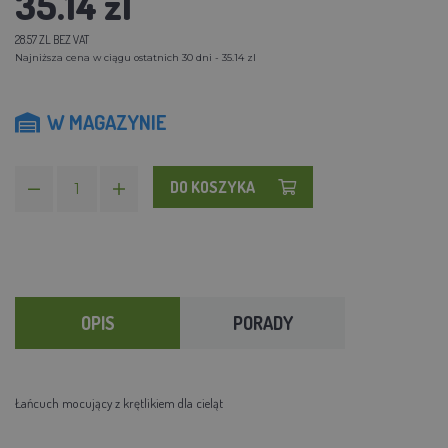
35.14 zl
28.57 ZL BEZ VAT
Najniższa cena w ciągu ostatnich 30 dni - 35.14 zl
W MAGAZYNIE
DO KOSZYKA
OPIS
PORADY
Łańcuch mocujący z krętlikiem dla cieląt