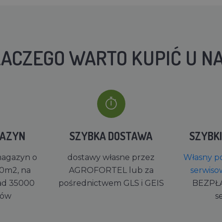
ACZEGO WARTO KUPIĆ U N
GAZYN
SZYBKA DOSTAWA
SZYBK
magazyn o
dostawy własne przez
Własny po
0m2, na
AGROFORTEL lub za
serwiso
ad 35000
pośrednictwem GLS i GEIS
BEZPŁ
rów
s