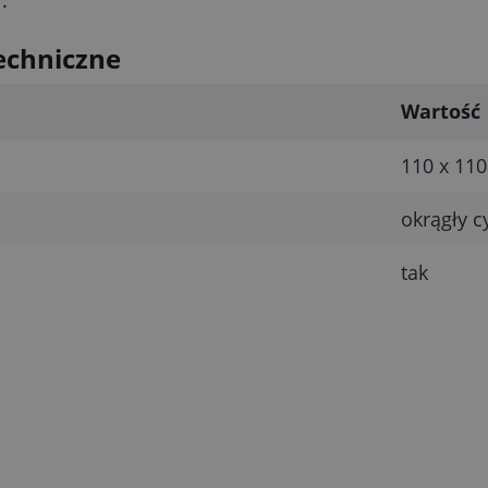
echniczne
Wartość
110 x 11
okrągły c
tak