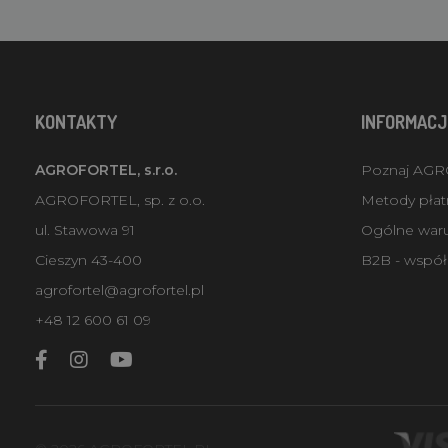
KONTAKTY
INFORMACJ
AGROFORTEL, s.r.o.
Poznaj AG
AGROFORTEL, sp. z o.o.
Metody płatn
ul. Stawowa 91
Ogólne war
Cieszyn 43-400
B2B - współ
agrofortel@agrofortel.pl
+48 12 600 61 09