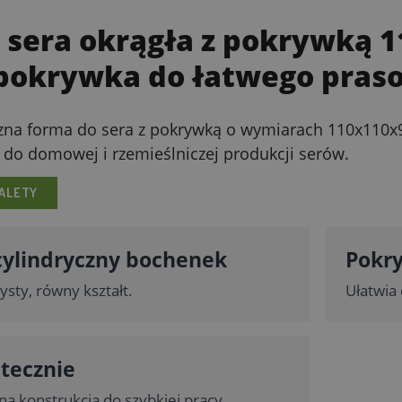
 sera okrągła z pokrywką
i pokrywka do łatwego pras
czna forma do sera z pokrywką o wymiarach 110x110x
 do domowej i rzemieślniczej produkcji serów.
ALETY
cylindryczny bochenek
Pokr
ysty, równy kształt.
Ułatwia
utecznie
 konstrukcja do szybkiej pracy.