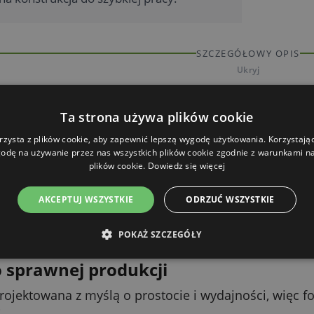
SZCZEGÓŁOWY OPIS
Ukryj
łt za każdym razem
Ta strona używa plików cookie
zny profil nadaje serowi regularny wygląd, który dobr
rzysta z plików cookie, aby zapewnić lepszą wygodę użytkowania. Korzystając 
odę na używanie przez nas wszystkich plików cookie zgodnie z warunkami nas
zalny – bochenek po bochenku.
plików cookie.
Dowiedz się więcej
a większej wygody
AKCEPTUJ WSZYSTKIE
ODRZUĆ WSZYSTKIE
a przylega do masy i pozwala równomiernie ją dociąży
powierzchnię. Praktyczne rozwiązanie, które docenisz p
POKAŻ SZCZEGÓŁY
 sprawnej produkcji
rojektowana z myślą o prostocie i wydajności, więc
.