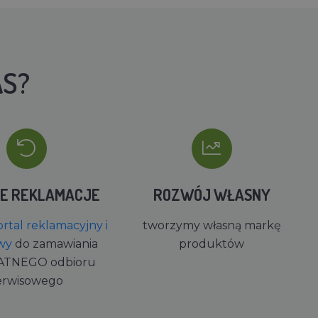
AS?
IE REKLAMACJE
ROZWÓJ WŁASNY
rtal reklamacyjny i
tworzymy własną markę
wy
do zamawiania
produktów
ATNEGO odbioru
erwisowego