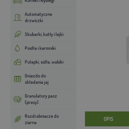
Kurniki i wybiegi
Automatyczne
drzwiczki
Skubarki, kotły i lejki
Poidła i karmniki
Pułapki, sidła, wabiki
Gniazdo do
składania jaj
Granulatory pasz
(prasy)
Rozdrabniacze do
OPIS
ziarna