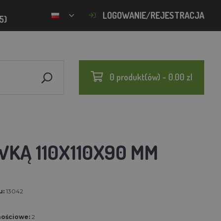
LOGOWANIE/REJESTRACJA
5)
0 produkt(ów) - 0.00 zl
KĄ 110X110X90 MM
u:
13042
nościowe:
2