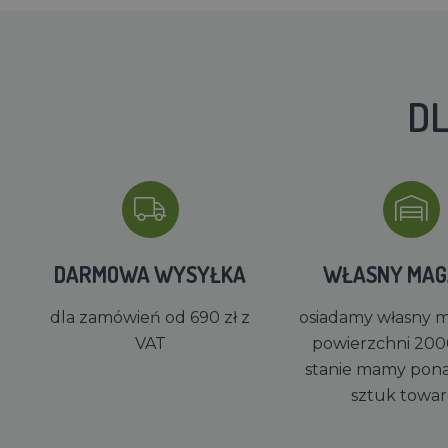
DL
DARMOWA WYSYŁKA
WŁASNY MA
dla zamówień od 690 zł z
osiadamy własny 
VAT
powierzchni 200
stanie mamy pon
sztuk towa