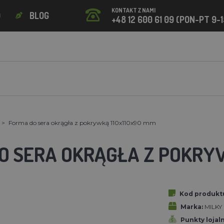
KONTAKT Z NAMI
O
BLOG
+48 12 600 61 09 (PON-PT 9-1
Forma do sera okrągła z pokrywką 110x110x90 mm
O SERA OKRĄGŁA Z POKRYW
Kod produkt
Marka:
MILKY
Punkty lojal