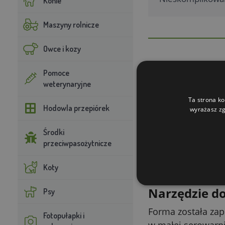
Konie
Maszyny rolnicze
Owce i kozy
Pomoce
Równy kszta
weterynaryjne
Okrągły, cylindryc
Ta strona ko
Hodowla przepiórek
wyrażasz zg
Efekt jest powtar
Środki
Pokrywka dl
przeciwpasożytnicze
Dołączona pokrywk
Koty
strukturę i ładną 
Narzędzie do
Psy
Forma została zap
Fotopułapki i
w małej serowarni