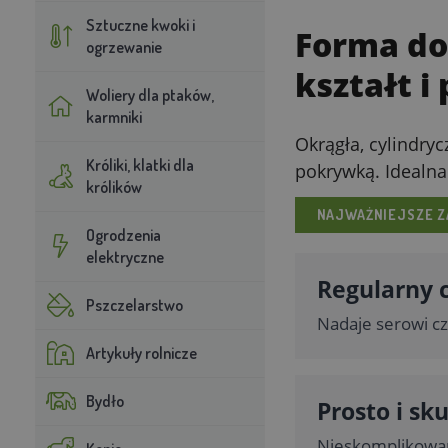
Sztuczne kwoki i
Forma do
ogrzewanie
kształt 
Woliery dla ptaków,
karmniki
Okrągła, cylindry
Króliki, klatki dla
pokrywką. Idealna
królików
NAJWAŻNIEJSZE Z
Ogrodzenia
elektryczne
Regularny 
Pszczelarstwo
Nadaje serowi cz
Artykuły rolnicze
Bydło
Prosto i sk
Nieskomplikowana