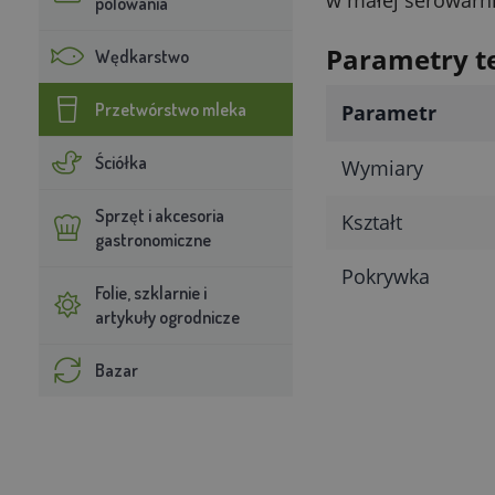
polowania
Parametry t
Wędkarstwo
Przetwórstwo mleka
Parametr
Ściółka
Wymiary
Sprzęt i akcesoria
Kształt
gastronomiczne
Pokrywka
Folie, szklarnie i
artykuły ogrodnicze
Bazar