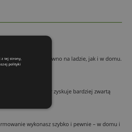
ze prezentuje się zarówno na ladzie, jak i w domu.
z tej strony,
zej polityki
ć, dzięki czemu ser zyskuje bardziej zwartą
rzy każdej partii.
 formowanie wykonasz szybko i pewnie – w domu i