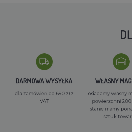
DL
DARMOWA WYSYŁKA
WŁASNY MA
dla zamówień od 690 zł z
osiadamy własny 
VAT
powierzchni 200
stanie mamy pon
sztuk towa