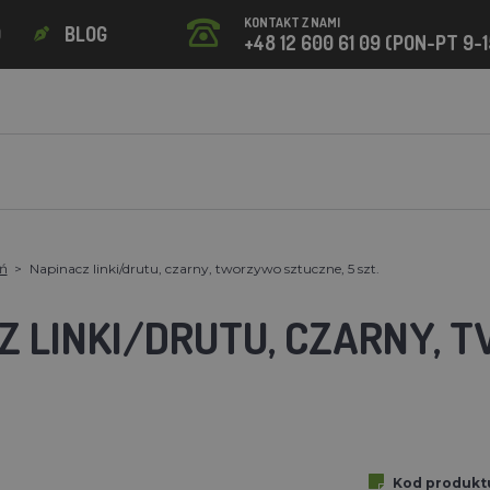
KONTAKT Z NAMI
O
BLOG
+48 12 600 61 09 (PON-PT 9-1
eń
Napinacz linki/drutu, czarny, tworzywo sztuczne, 5 szt.
Z LINKI/DRUTU, CZARNY, 
Kod produkt