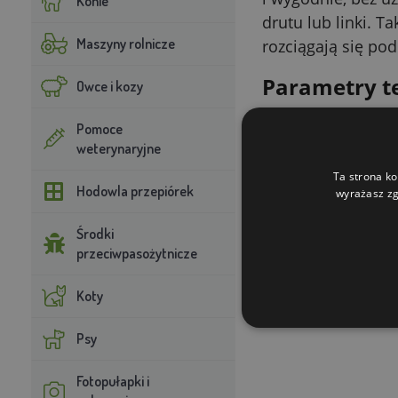
Konie
drutu lub linki. 
Maszyny rolnicze
rozciągają się p
Parametry t
Owce i kozy
Parametr
Pomoce
weterynaryjne
Materiał
Ta strona ko
Hodowla przepiórek
wyrażasz zg
Kolor
Środki
przeciwpasożytnicze
Opakowanie
Koty
Psy
Fotopułapki i