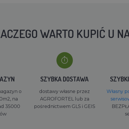
ACZEGO WARTO KUPIĆ U N
GAZYN
SZYBKA DOSTAWA
SZYBK
magazyn o
dostawy własne przez
Własny po
0m2, na
AGROFORTEL lub za
serwiso
ad 35000
pośrednictwem GLS i GEIS
BEZPŁ
rów
s