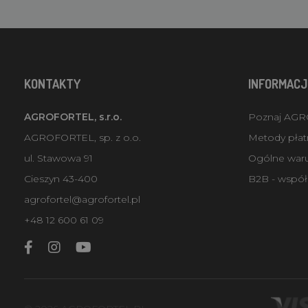
KONTAKTY
INFORMACJ
AGROFORTEL, s.r.o.
Poznaj AG
AGROFORTEL, sp. z o.o.
Metody płatn
ul. Stawowa 91
Ogólne war
Cieszyn 43-400
B2B - współ
agrofortel@agrofortel.pl
+48 12 600 61 09