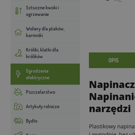
Sztuczne kwoki i
ogrzewanie
Woliery dla ptaków,
karmniki
Króliki, klatki dla
królików
OPIS
Ogrodzenia
elektryczne
Napinacz 
Pszczelarstwo
Napinani
narzędzi
Artykuły rolnicze
Bydło
Plastikowy napina
i wygodnie, bez u