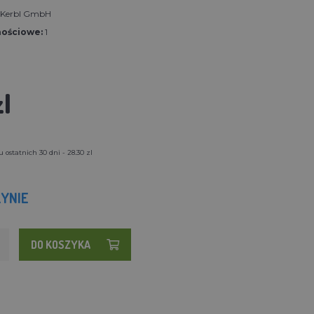
t Kerbl GmbH
nościowe:
1
l
 ostatnich 30 dni - 28.30 zl
YNIE
DO KOSZYKA