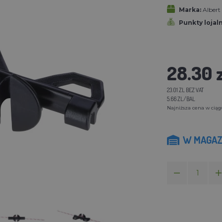
Marka:
Alber
Punkty lojal
28.30 z
23.01 ZL BEZ VAT
5.66 ZL/BAL
Najniższa cena w ciągu
W MAGAZ