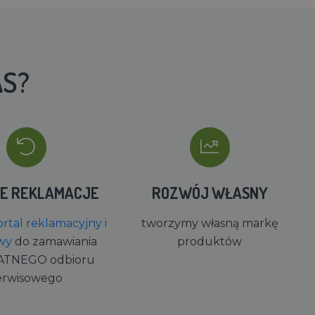
AS?
IE REKLAMACJE
ROZWÓJ WŁASNY
rtal reklamacyjny i
tworzymy własną markę
wy
do zamawiania
produktów
ATNEGO odbioru
erwisowego