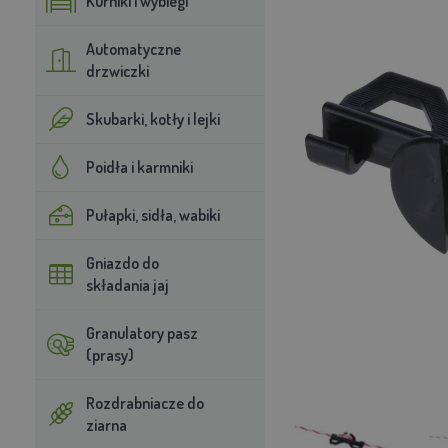
Kurniki i wybiegi
Automatyczne
drzwiczki
Skubarki, kotły i lejki
Poidła i karmniki
Pułapki, sidła, wabiki
Gniazdo do
składania jaj
Granulatory pasz
(prasy)
Rozdrabniacze do
ziarna