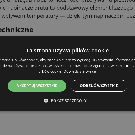
Takie napinacze drutu to podstawowy element każdego
od wpływem temperatury — dzięki tym napinaczom bez
echniczne
Wartość
Ta strona używa plików cookie
Tworzywo
rzysta z plików cookie, aby zapewnić lepszą wygodę użytkowania. Korzystając 
odę na używanie przez nas wszystkich plików cookie zgodnie z warunkami nas
plików cookie.
Dowiedz się więcej
Czarny
AKCEPTUJ WSZYSTKIE
ODRZUĆ WSZYSTKIE
5 szt./po
POKAŻ SZCZEGÓŁY