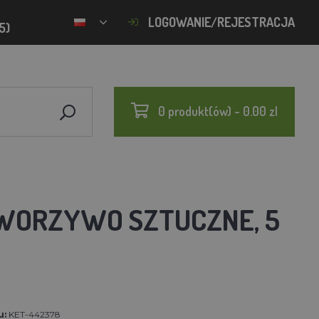
LOGOWANIE/REJESTRACJA
5)
0 produkt(ów) - 0.00 zl
TWORZYWO SZTUCZNE, 5
u:
KET-442378