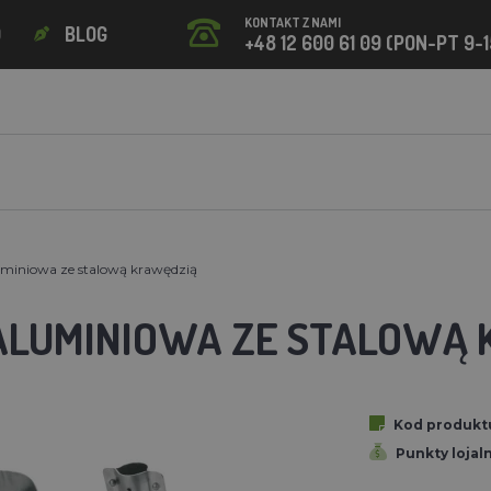
KONTAKT Z NAMI
O
BLOG
+48 12 600 61 09 (PON-PT 9-1
uminiowa ze stalową krawędzią
ALUMINIOWA ZE STALOWĄ
Kod produkt
Punkty lojal