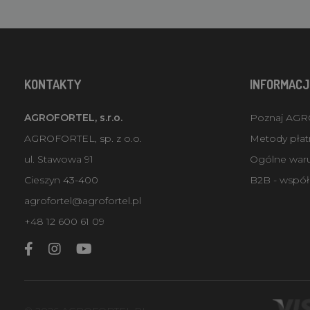
KONTAKTY
INFORMACJ
AGROFORTEL, s.r.o.
Poznaj AG
AGROFORTEL, sp. z o.o.
Metody płatn
ul. Stawowa 91
Ogólne war
Cieszyn 43-400
B2B - współ
agrofortel@agrofortel.pl
+48 12 600 61 09