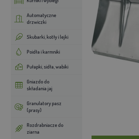
Kurniki i wybiegi
Automatyczne
drzwiczki
Skubarki, kotły i lejki
Poidła i karmniki
Pułapki, sidła, wabiki
Gniazdo do
składania jaj
Granulatory pasz
(prasy)
Rozdrabniacze do
ziarna