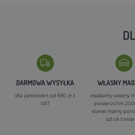
DL
DARMOWA WYSYŁKA
WŁASNY MA
dla zamówień od 690 zł z
osiadamy własny 
VAT
powierzchni 200
stanie mamy pon
sztuk towa