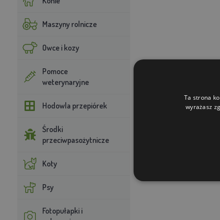
Konie
Maszyny rolnicze
Owce i kozy
Pomoce
weterynaryjne
Ta strona ko
Hodowla przepiórek
wyrażasz zg
Środki
przeciwpasożytnicze
Koty
Psy
Fotopułapki i