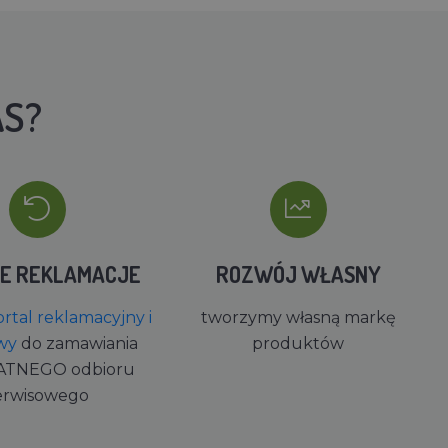
AS?
IE REKLAMACJE
ROZWÓJ WŁASNY
rtal reklamacyjny i
tworzymy własną markę
wy
do zamawiania
produktów
ATNEGO odbioru
erwisowego