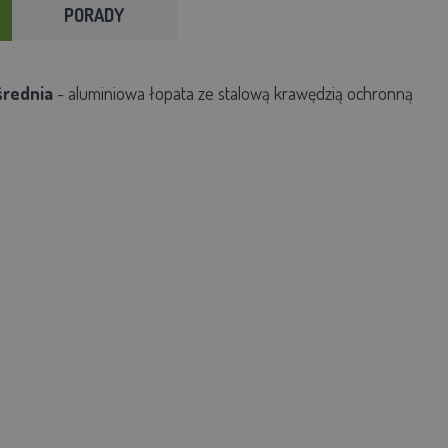
PORADY
średnia
-
aluminiowa łopata ze stalową krawędzią ochronną