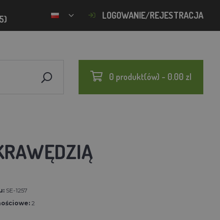
LOGOWANIE/REJESTRACJA
5)
0 produkt(ów) - 0.00 zl
 KRAWĘDZIĄ
u:
SE-1257
nościowe:
2