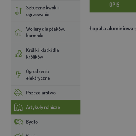
OPIS
Sztuczne kwoki i
ogrzewanie
Łopata aluminiowa 
Woliery dla ptaków,
karmniki
Króliki, klatki dla
królików
Ogrodzenia
elektryczne
Pszczelarstwo
Artykuły rolnicze
Bydło