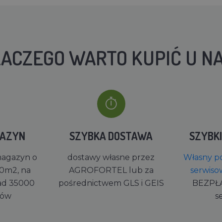
ACZEGO WARTO KUPIĆ U N
GAZYN
SZYBKA DOSTAWA
SZYBK
magazyn o
dostawy własne przez
Własny po
0m2, na
AGROFORTEL lub za
serwiso
ad 35000
pośrednictwem GLS i GEIS
BEZPŁ
rów
s