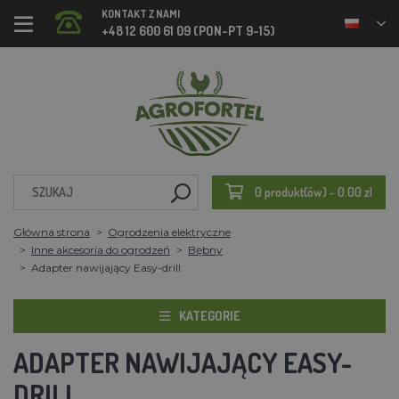
KONTAKT Z NAMI
+48 12 600 61 09 (PON-PT 9-15)
0 produkt(ów) - 0.00 zl
Główna strona
Ogrodzenia elektryczne
Inne akcesoria do ogrodzeń
Bębny
Adapter nawijający Easy-drill
KATEGORIE
ADAPTER NAWIJAJĄCY EASY-
DRILL