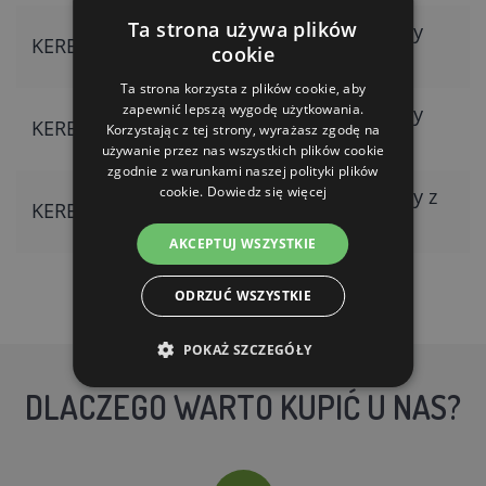
Ta strona używa plików
Zestaw nawijający
KERBL 59270
cookie
SUPER niebieski
Ta strona korzysta z plików cookie, aby
zapewnić lepszą wygodę użytkowania.
Zestaw nawijający
KERBL 441270
Korzystając z tej strony, wyrażasz zgodę na
SUPER
używanie przez nas wszystkich plików cookie
zgodnie z warunkami naszej polityki plików
cookie.
Dowiedz się więcej
Zestaw nawijający z
KERBL 441045
bębnem DUO
AKCEPTUJ WSZYSTKIE
ODRZUĆ WSZYSTKIE
POKAŻ SZCZEGÓŁY
DLACZEGO WARTO KUPIĆ U NAS?