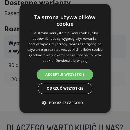
Dostępne warianty
Basen jest dostępny w dwóch rozmiarach.
Ta strona używa plików
cookie
Rozmiary i pojemność
Ta strona korzysta z plików cookie, aby
zapewnić lepszą wygodę użytkowania.
Wymiary (średnica
Korzystając z tej strony, wyrażasz zgodę na
Pojemność
x wysokość)
używanie przez nas wszystkich plików cookie
zgodnie z warunkami naszej polityki plików
cookie.
Dowiedz się więcej
80 x 20 cm
100 l
AKCEPTUJ WSZYSTKIE
120 x 30 cm
340 l
ODRZUĆ WSZYSTKIE
POKAŻ SZCZEGÓŁY
DLACZEGO WARTO KUPIĆ U NAS?