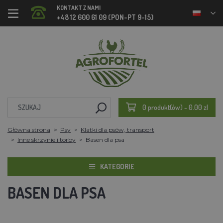
KONTAKT Z NAMI
+48 12 600 61 09 (PON-PT 9-15)
0 produkt(ów) - 0.00 zl
Główna strona
Psy
Klatki dla psów, transport
Inne skrzynie i torby
Basen dla psa
KATEGORIE
BASEN DLA PSA