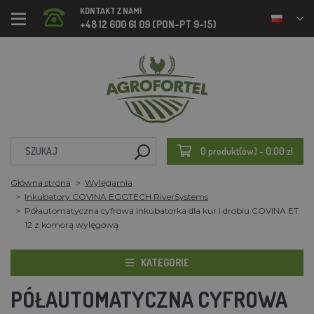
KONTAKT Z NAMI
+48 12 600 61 09 (PON-PT 9-15)
0 produkt(ów) - 0.00 zl
Główna strona
Wylęgarnia
Inkubatory COVINA EGGTECH RiverSystems
Półautomatyczna cyfrowa inkubatorka dla kur i drobiu COVINA ET
12 z komorą wylęgową
KATEGORIE
PÓŁAUTOMATYCZNA CYFROWA