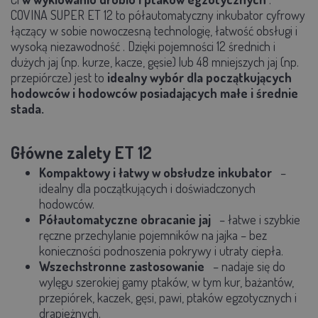
COVINA SUPER ET 12
to
półautomatyczny inkubator cyfrowy
łączący w sobie
nowoczesną technologię, łatwość obsługi i
wysoką niezawodność
. Dzięki pojemności
12 średnich i
dużych jaj
(np. kurze, kacze, gęsie) lub
48 mniejszych jaj
(np.
przepiórcze) jest to
idealny wybór dla początkujących
hodowców i hodowców posiadających małe i średnie
stada.
Główne zalety ET 12
Kompaktowy i łatwy w obsłudze inkubator
–
idealny dla początkujących i doświadczonych
hodowców.
Półautomatyczne obracanie jaj
– łatwe i szybkie
ręczne przechylanie pojemników na jajka – bez
konieczności podnoszenia pokrywy i utraty ciepła.
Wszechstronne zastosowanie
– nadaje się do
wylęgu szerokiej gamy ptaków, w tym kur, bażantów,
przepiórek, kaczek, gęsi, pawi, ptaków egzotycznych i
drapieżnych.