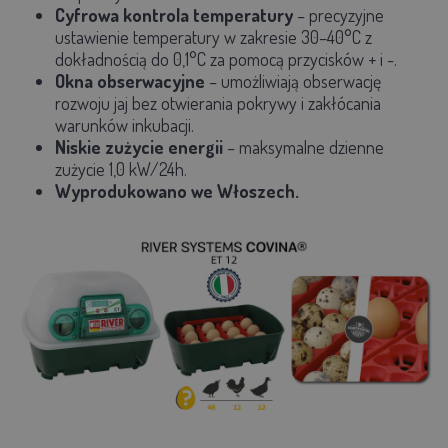
Cyfrowa kontrola temperatury
– precyzyjne
ustawienie temperatury w zakresie
30–40°C
z
dokładnością
do 0,1°C
za pomocą
przycisków + i -.
Okna obserwacyjne
– umożliwiają obserwację
rozwoju jaj bez otwierania pokrywy i zakłócania
warunków inkubacji.
Niskie zużycie energii
– maksymalne dzienne
zużycie
1,0 kW/24h.
Wyprodukowano we Włoszech.