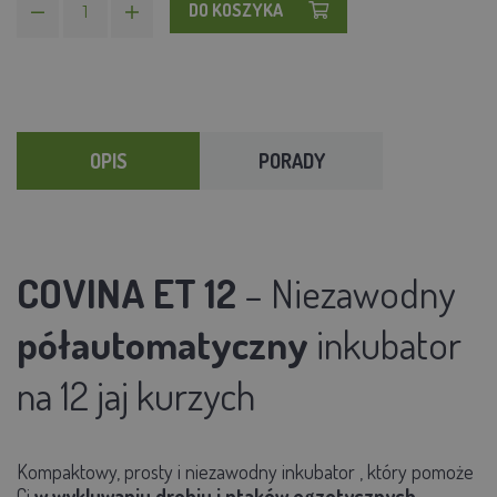
DO KOSZYKA
OPIS
PORADY
COVINA ET 12
– Niezawodny
półautomatyczny
inkubator
na 12 jaj kurzych
Kompaktowy, prosty i niezawodny inkubator
, który pomoże
Ci
w wykluwaniu drobiu i ptaków egzotycznych
.