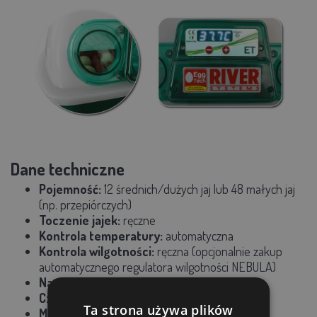
Dane techniczne
Pojemność:
12 średnich/dużych jaj lub 48 małych jaj
(np. przepiórczych)
Toczenie jajek:
ręczne
Kontrola temperatury:
automatyczna
Kontrola wilgotności:
ręczna (opcjonalnie zakup
automatycznego regulatora wilgotności NEBULA)
Napięcie:
jednofazowe, 230V
Częstotliwość:
50/60Hz
Ta strona używa plików
Maksymalny pobór mocy:
80W