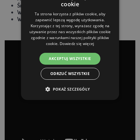
cookie
Średnie dzienne spożycie:
maks. 1,0 kW/24h
Wymiary:
Wymiary: 36 × 28 × 26 cm
Ta strona korzysta z plików cookie, aby
Waga:
2,57 kg
zapewnić lepszą wygodę użytkowania.
Korzystając z tej strony, wyrażasz zgodę na
używanie przez nas wszystkich plików cookie
zgodnie z warunkami naszej polityki plików
cookie.
Dowiedz się więcej
AKCEPTUJ WSZYSTKIE
ODRZUĆ WSZYSTKIE
POKAŻ SZCZEGÓŁY