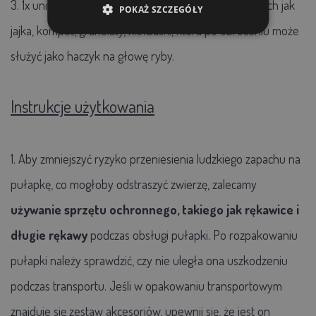
3. 1x uniwersalną
łyżkę do zawieszania
przynęt takich jak
POKAŻ SZCZEGÓŁY
jajka, kompot, granulaty, kiełbaski, która po obróceniu może
służyć jako haczyk na głowę ryby.
Instrukcje użytkowania
1. Aby zmniejszyć ryzyko przeniesienia ludzkiego zapachu na
pułapkę, co mogłoby odstraszyć zwierzę, zalecamy
używanie sprzętu ochronnego, takiego jak rękawice i
długie rękawy
podczas obsługi pułapki. Po rozpakowaniu
pułapki należy sprawdzić, czy nie uległa ona uszkodzeniu
podczas transportu. Jeśli w opakowaniu transportowym
znajduje się zestaw akcesoriów, upewnij się, że jest on