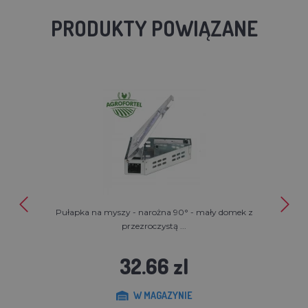
PRODUKTY POWIĄZANE
Pułapka na myszy - narożna 90° - mały domek z
przezroczystą ...
32.66 zl
W MAGAZYNIE