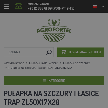
KONTAKT Z NAMI
+48 12 600 61 09 (PON-PT 9-15)
0 produkt(ów) - 0.00 zl
Główna strona
Pułapki, sidła, wabiki
Pułapki na szczury
Pułapka na szczury i łasice TRAP ZL50x17x20
KATEGORIE
PUŁAPKA NA SZCZURY I ŁASICE
TRAP ZL50X17X20