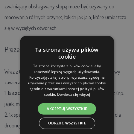
zwalniający obsługiwany stopą może być używany do
mocowania różnych przynęt, takich jak jaja, które umieszcza
się w wyciętych otworach.
Prezent dla Ciebie
Ta strona używa plików
cookie
Ta strona korzysta z plików cookie, aby
Wraz z tą pułapką otrzymasz bezpłatny zestaw startowy
zapewnić lepszą wygodę użytkowania.
Korzystając z tej strony, wyrażasz zgodę na
zawierający:
używanie przez nas wszystkich plików cookie
zgodnie z warunkami naszej polityki plików
1. 1x
szczypce
do bezpiecznego umieszczania przynęt (np.
cookie.
Dowiedz się więcej
jajek, mięsa, ciasta, ryb).
AKCEPTUJ WSZYSTKIE
2. 1x specjalną
przynętę
w postaci
pelletu rybnego
dla
ODRZUĆ WSZYSTKIE
drobnej zwierzyny, wykonaną z ryb, mięsa i jaj.