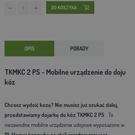
DO KOSZYKA
OPIS
PORADY
TKMKC 2 PS - Mobilne urządzenie do doju
kóz
Chcesz wydoić kozę? Nie musisz już szukać dalej,
przedstawiamy dojarkę do kóz TKMKC 2 PS
.
To
niezawodne mobilne urządzenie udojowe wyposażone w
10-litrową konewkę ze stali nierdzewnej
oraz