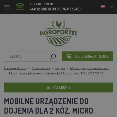
KONTAKT Z NAMI
+48 12 600 61 09 (PON-PT 9-15)
0 produkt(ów) - 0.00 zl
Główna strona
Owce i kozy
Dojení
Mobilny dojarz konw. kóz
Mobilne urządzenie do dojenia dla 2 kóz, micro. TKMKC 2PS, 10L
KATEGORIE
MOBILNE URZĄDZENIE DO
DOJENIA DLA 2 KÓZ, MICRO.