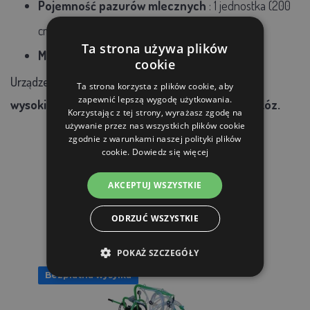
Pojemność pazurów mlecznych
: 1 jednostka (200
cm3)
Ta strona używa plików
Masa pazurów
: 2050 g
cookie
Urządzenie jest idealne dla rolników poszukujących
Ta strona korzysta z plików cookie, aby
zapewnić lepszą wygodę użytkowania.
wysokiej jakości i wydajnego systemu doju dla kóz.
Korzystając z tej strony, wyrażasz zgodę na
używanie przez nas wszystkich plików cookie
zgodnie z warunkami naszej polityki plików
cookie.
Dowiedz się więcej
AKCEPTUJ WSZYSTKIE
PRODUKTY POWIĄZANE
ODRZUĆ WSZYSTKIE
POKAŻ SZCZEGÓŁY
Bezpłatna wysyłka