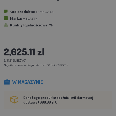
Kod produktu:
TKMKC2-PS
Marka:
MELASTY
Punkty lojalnościowe:
79
2,625.11 zl
2,134.24 ZL BEZ VAT
Najniższa cena w ciągu ostatnich 30 dni - 2,625.11 zl
W MAGAZYNIE
Cena tego produktu spełnia limit darmowej
dostawy (690.00 zl).