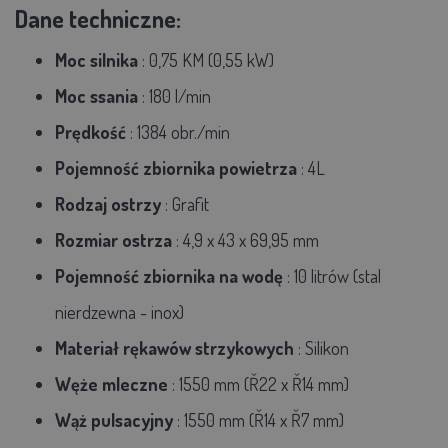
Dane techniczne:
Moc silnika
: 0,75 KM (0,55 kW)
Moc ssania
: 180 l/min
Prędkość
: 1384 obr./min
Pojemność zbiornika powietrza
: 4L
Rodzaj ostrzy
: Grafit
Rozmiar ostrza
: 4,9 x 43 x 69,95 mm
Pojemność zbiornika na wodę
: 10 litrów (stal
nierdzewna - inox)
Materiał rękawów strzykowych
: Silikon
Węże mleczne
: 1550 mm (Ř22 x Ř14 mm)
Wąż pulsacyjny
: 1550 mm (Ř14 x Ř7 mm)