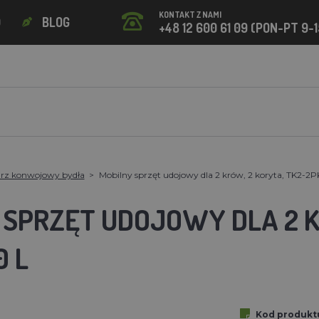
KONTAKT Z NAMI
O
BLOG
+48 12 600 61 09 (PON-PT 9-1
arz konwojowy bydła
Mobilny sprzęt udojowy dla 2 krów, 2 koryta, TK2-2P
 SPRZĘT UDOJOWY DLA 2 K
0 L
Kod produkt