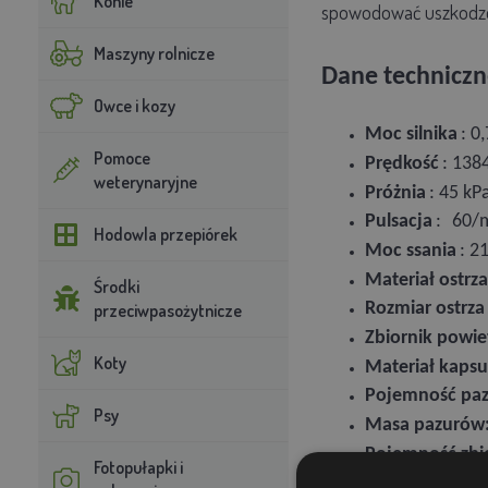
Konie
spowodować uszkodzen
Maszyny rolnicze
Dane techniczn
Owce i kozy
Moc silnika
: 0
Pomoce
Prędkość
: 138
weterynaryjne
Próżnia
: 45 kP
Pulsacja
:
60/m
Hodowla przepiórek
Moc ssania
: 2
Materiał ostrza
Środki
Rozmiar ostrza
przeciwpasożytnicze
Zbiornik powie
Koty
Materiał kapsu
Pojemność pa
Psy
Masa pazurów
Pojemność zbi
Fotopułapki i
Węże mleczne