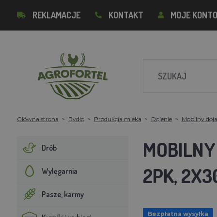
REKLAMACJE
KONTAKT
MOJE KONT
Główna strona
Bydło
Produkcja mleka
Dojenie
Mobilny doj
MOBILNY
Drób
2PK, 2X3
Wylęgarnia
Pasze, karmy
Bezpłatna wysyłka