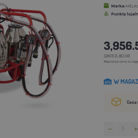
Marka:
MELA
Punkty lojal
3,956.
3,216.72 ZL BEZ VAT
Najniższa cena w ciągu 
W MAGAZ
Cena 