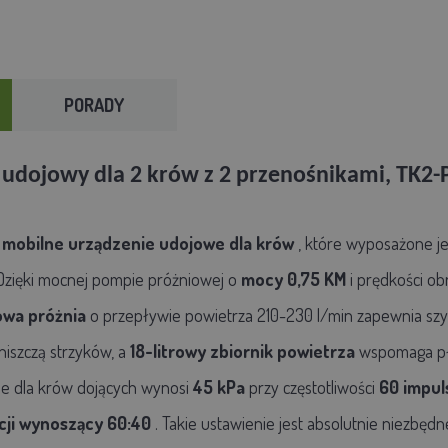
PORADY
 udojowy dla 2 krów z 2 przenośnikami, TK2-
e
mobilne urządzenie udojowe dla krów
, które wyposażone je
 Dzięki mocnej pompie próżniowej o
mocy 0,75 KM
i prędkości o
owa próżnia
o przepływie powietrza 210-230 l/min zapewnia szyb
 niszczą strzyków, a
18-litrowy
zbiornik powietrza
wspomaga pł
ie dla krów dojących wynosi
45 kPa
przy częstotliwości
60 impu
cji wynoszący 60:40
. Takie ustawienie jest absolutnie niezbęd