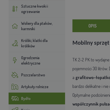
Sztuczne kwoki i
ogrzewanie
Woliery dla ptaków,
OPIS
karmniki
Króliki, klatki dla
Mobilny sprzęt
królików
Ogrodzenia
TK 2-2 PK
to wydajn
elektryczne
pojemności 30 litrów.
Pszczelarstwo
a
grafitowo-łopatk
bardzo delikatne i nie
Artykuły rolnicze
Optymalne podciśnien
Bydło
współczynnik pulsa