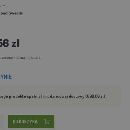
STY
nościowe:
119
56 zl
ostatnich 30 dni - 3,956.56 zl
YNIE
tego produktu spełnia limit darmowej dostawy (690.00 zl).
DO KOSZYKA