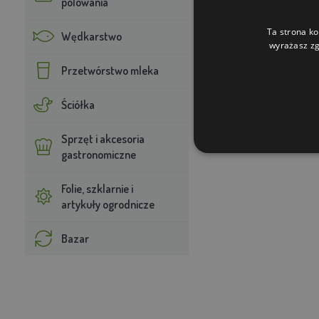
polowania
Wąż pulsacyjn
Ta strona ko
Wędkarstwo
wyrażasz zg
Przetwórstwo mleka
Ściółka
Ten sprzęt udojowy je
podwójnego doju.
Sprzęt i akcesoria
gastronomiczne
Folie, szklarnie i
artykuły ogrodnicze
Bazar