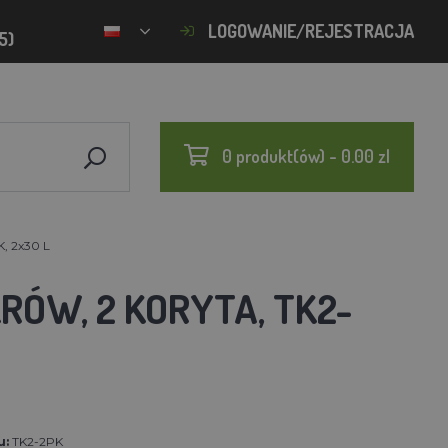
LOGOWANIE/REJESTRACJA
5)
0 produkt(ów) - 0.00 zl
K, 2x30 L
RÓW, 2 KORYTA, TK2-
u:
TK2-2PK