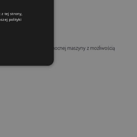
z tej strony,
zej polityki
 potrzebują niezawodnej i mocnej maszyny z możliwością