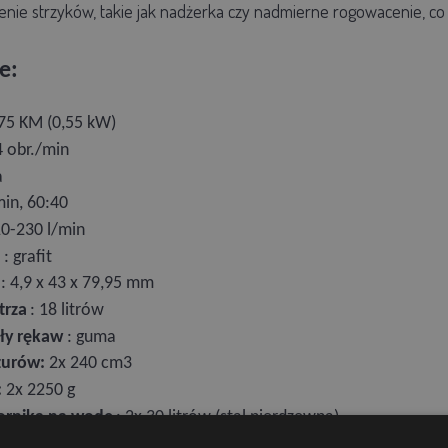
ie strzyków, takie jak nadżerka czy nadmierne rogowacenie, c
e:
,75 KM (0,55 kW)
4 obr./min
a
in, 60:40
10-230 l/min
: grafit
: 4,9 x 43 x 79,95 mm
trza
: 18 litrów
ły
rękaw
: guma
zurów:
2x 240 cm3
:
2x 2250 g
ornika na wodę
: 2x 30 litrów (stal nierdzewna)
: 2x 2250 mm (ø 25 x 16 mm)