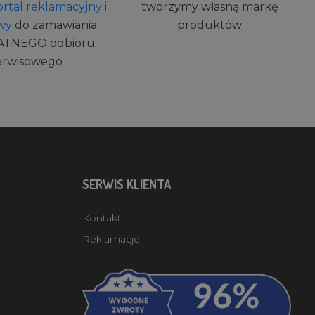
rtal reklamacyjny i
tworzymy własną markę
wy
do zamawiania
produktów
ATNEGO odbioru
erwisowego
SERWIS KLIENTA
Kontakt
Reklamacje