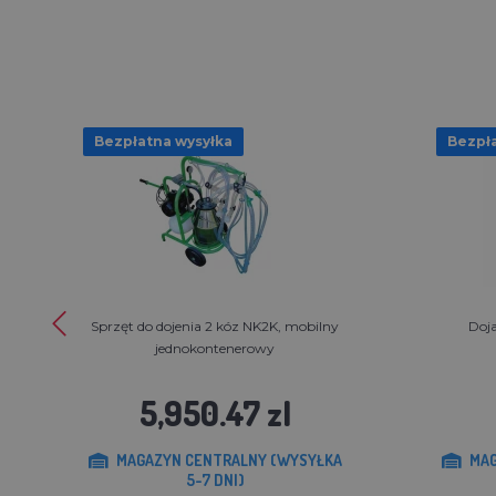
Bezpłatna wysyłka
Bezpła
Sprzęt do dojenia 2 kóz NK2K, mobilny
Doja
jednokontenerowy
5,950.47 zl
MAGAZYN CENTRALNY (WYSYŁKA
MAG
5-7 DNI)