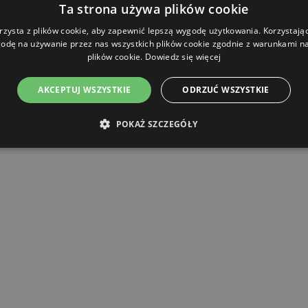
Ta strona używa plików cookie
y
: 2x 2250 mm (ø 14 x 7 mm)
rzysta z plików cookie, aby zapewnić lepszą wygodę użytkowania. Korzystając 
odę na używanie przez nas wszystkich plików cookie zgodnie z warunkami nas
plików cookie.
Dowiedz się więcej
AKCEPTUJ WSZYSTKIE
ODRZUĆ WSZYSTKIE
st idealny dla rolników posiadających większą liczbę krów, którzy
POKAŻ SZCZEGÓŁY