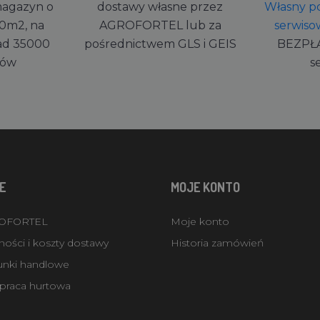
magazyn o
dostawy własne przez
Własny po
0m2, na
AGROFORTEL lub za
serwiso
ad 35000
pośrednictwem GLS i GEIS
BEZPŁ
rów
s
E
MOJE KONTO
ROFORTEL
Moje konto
ości i koszty dostawy
Historia zamówień
unki handlowe
praca hurtowa