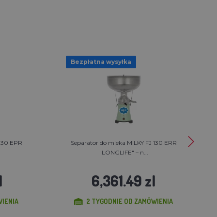
Bezpłatna wysyłka
 130 EPR
Separator do mleka MILKY FJ 130 ERR
"LONGLIFE" – n...
l
6,361.49 zl
WIENIA
2 TYGODNIE OD ZAMÓWIENIA