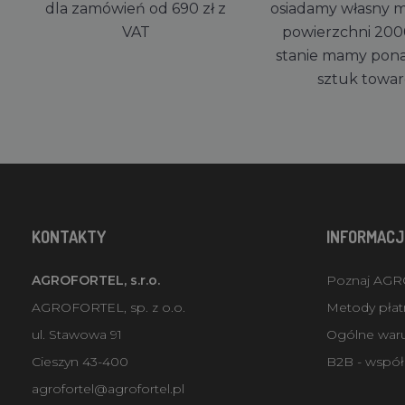
dla zamówień od 690 zł z
osiadamy własny 
VAT
powierzchni 200
stanie mamy pon
sztuk towa
KONTAKTY
INFORMACJ
AGROFORTEL, s.r.o.
Poznaj AG
AGROFORTEL, sp. z o.o.
Metody płatn
ul. Stawowa 91
Ogólne war
Cieszyn 43-400
B2B - współ
agrofortel@agrofortel.pl