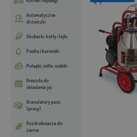
Kurniki i wybiegi
Automatyczne
drzwiczki
Skubarki, kotły i lejki
Poidła i karmniki
Pułapki, sidła, wabiki
Gniazdo do
składania jaj
Granulatory pasz
(prasy)
Rozdrabniacze do
ziarna