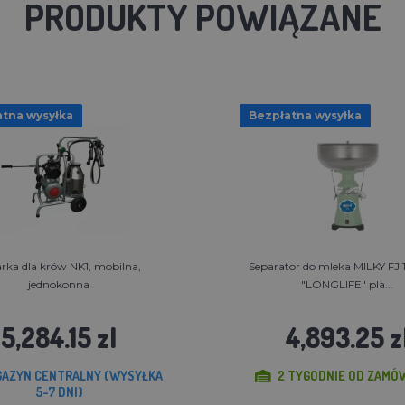
PRODUKTY POWIĄZANE
tna wysyłka
Bezpłatna wysyłka
rka dla krów NK1, mobilna,
Separator do mleka MILKY FJ
jednokonna
"LONGLIFE" pla...
5,284.15 zl
4,893.25 z
AZYN CENTRALNY (WYSYŁKA
2 TYGODNIE OD ZAMÓ
5-7 DNI)