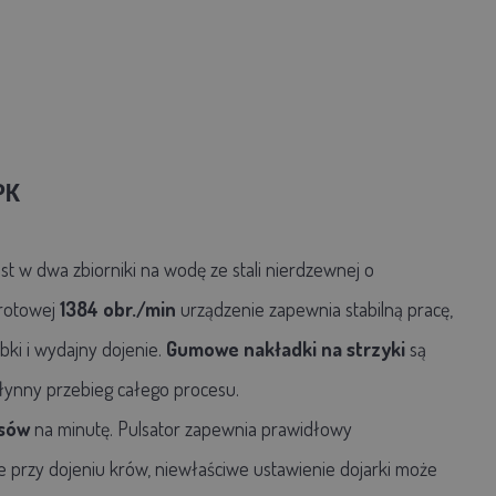
PK
st w dwa zbiorniki na wodę ze stali nierdzewnej o
brotowej
1384 obr./min
urządzenie zapewnia stabilną pracę,
ki i wydajny dojenie.
Gumowe nakładki na strzyki
są
ynny przebieg całego procesu.
lsów
na minutę. Pulsator zapewnia prawidłowy
ne przy dojeniu krów, niewłaściwe ustawienie dojarki może