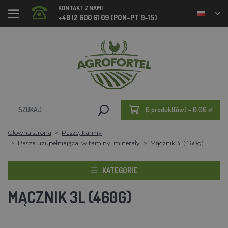
KONTAKT Z NAMI
+48 12 600 61 09 (PON-PT 9-15)
0 produkt(ów) - 0.00 zl
Główna strona
Pasze, karmy
Pasza uzupełniająca, witaminy, minerały
Mącznik 3l (460g)
KATEGORIE
MĄCZNIK 3L (460G)