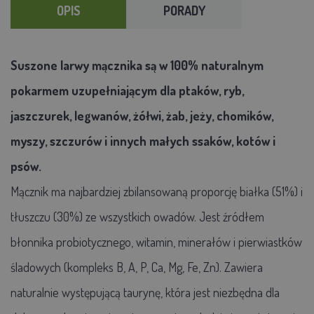
OPIS
PORADY
Suszone larwy mącznika są w 100% naturalnym
pokarmem uzupełniającym dla ptaków, ryb,
jaszczurek, legwanów, żółwi, żab, jeży, chomików,
myszy, szczurów i innych małych ssaków, kotów i
psów.
Mącznik ma najbardziej zbilansowaną proporcję białka (51%) i
tłuszczu (30%) ze wszystkich owadów. Jest źródłem
błonnika probiotycznego, witamin, minerałów i pierwiastków
śladowych (kompleks B, A, P, Ca, Mg, Fe, Zn). Zawiera
naturalnie występującą taurynę, która jest niezbędna dla