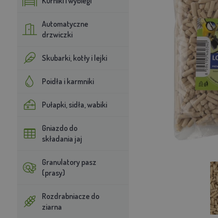
Kurniki i wybiegi
Automatyczne
drzwiczki
Skubarki, kotły i lejki
Poidła i karmniki
Pułapki, sidła, wabiki
Gniazdo do
składania jaj
Granulatory pasz
(prasy)
Rozdrabniacze do
ziarna