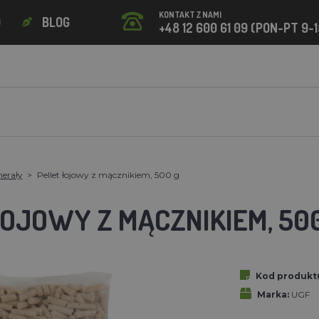
KONTAKT Z NAMI
O
BLOG
+48 12 600 61 09 (PON-PT 9-1
nerały
Pellet łojowy z mącznikiem, 500 g
ŁOJOWY Z MĄCZNIKIEM, 50
Kod produkt
Marka:
UGF