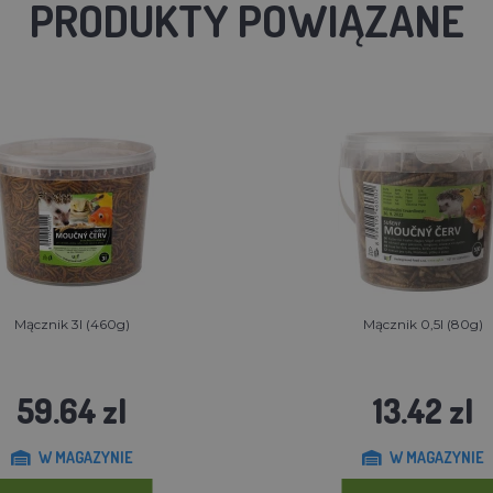
PRODUKTY POWIĄZANE
Mącznik 3l (460g)
Mącznik 0,5l (80g)
59.64 zl
13.42 zl
W MAGAZYNIE
W MAGAZYNIE