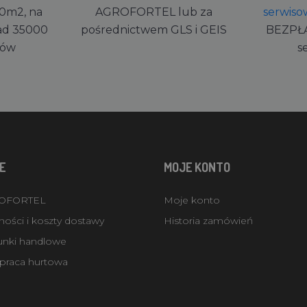
0m2, na
AGROFORTEL lub za
serwiso
ad 35000
pośrednictwem GLS i GEIS
BEZPŁ
rów
s
E
MOJE KONTO
ROFORTEL
Moje konto
ości i koszty dostawy
Historia zamówień
unki handlowe
praca hurtowa