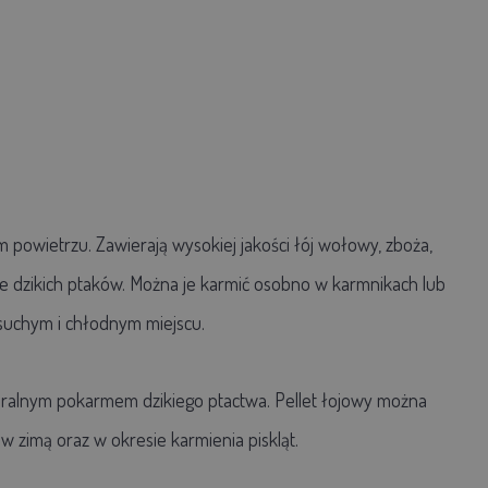
 powietrzu. Zawierają wysokiej jakości łój wołowy, zboża,
ele dzikich ptaków. Można je karmić osobno w karmnikach lub
suchym i chłodnym miejscu.
aturalnym pokarmem dzikiego ptactwa. Pellet łojowy można
w zimą oraz w okresie karmienia piskląt.