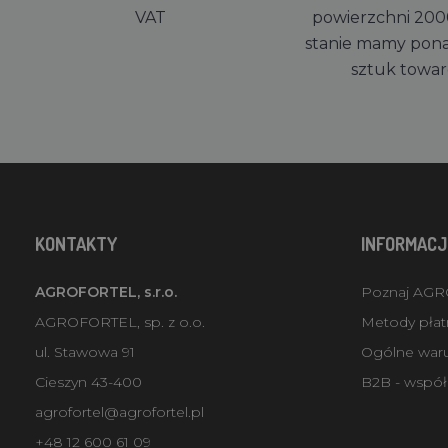
VAT
powierzchni 200
stanie mamy pon
sztuk towa
KONTAKTY
INFORMACJ
AGROFORTEL, s.r.o.
Poznaj AG
AGROFORTEL, sp. z o.o.
Metody płatn
ul. Stawowa 91
Ogólne war
Cieszyn 43-400
B2B - współ
agrofortel@agrofortel.pl
+48 12 600 61 09