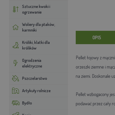
Sztuczne kwoki i
ogrzewanie
Woliery dla ptaków,
karmniki
OPIS
Króliki, klatki dla
królików
Pellet łojowy z mączn
Ogrodzenia
elektryczne
orzeszki ziemne i mąc
na ziemi. Doskonale u
Pszczelarstwo
Artykuły rolnicze
Pellet wzbogacony jes
Bydło
podawać przez cały ro