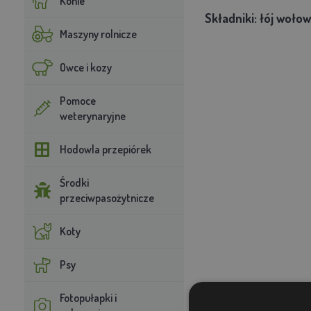
Konie
Składniki: łój woło
Maszyny rolnicze
Owce i kozy
Pomoce
weterynaryjne
Hodowla przepiórek
Środki
przeciwpasożytnicze
Koty
Psy
Fotopułapki i