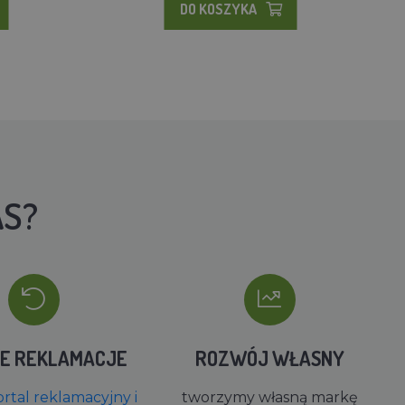
DO KOSZYKA
AS?
IE REKLAMACJE
ROZWÓJ WŁASNY
rtal reklamacyjny i
tworzymy własną markę