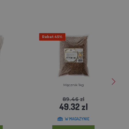
Rabat 45%
Mącznik 1kg
89.46 zl
49.32 zl
W MAGAZYNIE