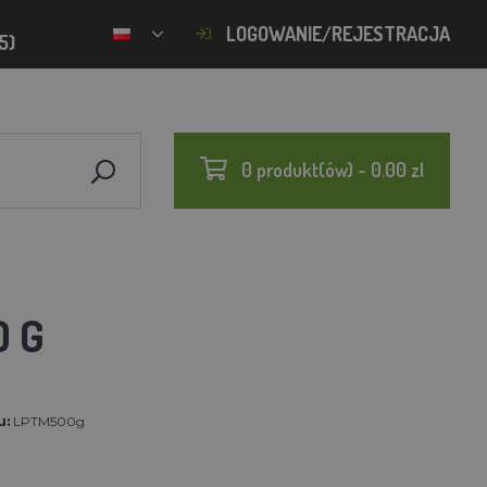
LOGOWANIE/REJESTRACJA
5)
0 produkt(ów) - 0.00 zl
0 G
u:
LPTM500g