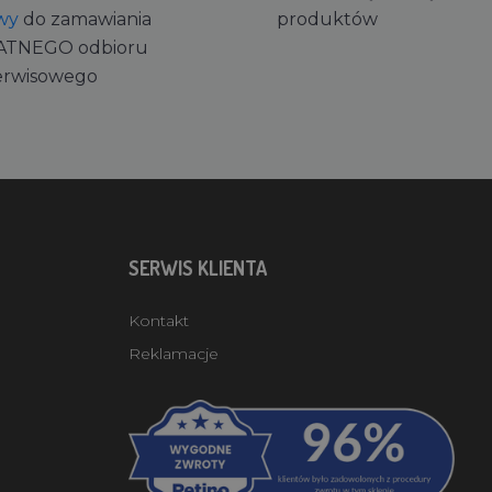
wy
do zamawiania
produktów
ATNEGO odbioru
erwisowego
SERWIS KLIENTA
Kontakt
Reklamacje