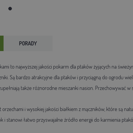
PORADY
ikami to najwyższej jakości pokarm dla ptaków żyjących na świeżym
zniki. Są bardzo atrakcyjne dla ptaków i przyciągną do ogrodu wi
zupełniają także różnorodne mieszanki nasion. Przechowywać w 
t orzechami i wysokiej jakości białkiem z mączników, które są n
k i stanowi łatwo przyswajalne źródło energii do karmienia ptakó