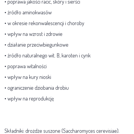
• poprawa jakości racic, skóry i sierści
• źródło aminokwasów
• w okresie rekonwalescencji i choroby
• wpływ na wzrost i zdrowie
• działanie przeciwbiegunkowe
• źródło naturalnego wit. B, karoten i cynk
• poprawa witalności
• wpływ na kury nioski
• ograniczenie dziobania drobiu
• wpływ na reprodukcję
Składniki: drożdże suszone (Saccharomyces cerevisiae).