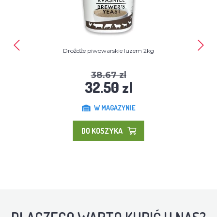
Drożdże piwowarskie luzem 2kg
38.67 zl
32.50 zl
W MAGAZYNIE
DO KOSZYKA