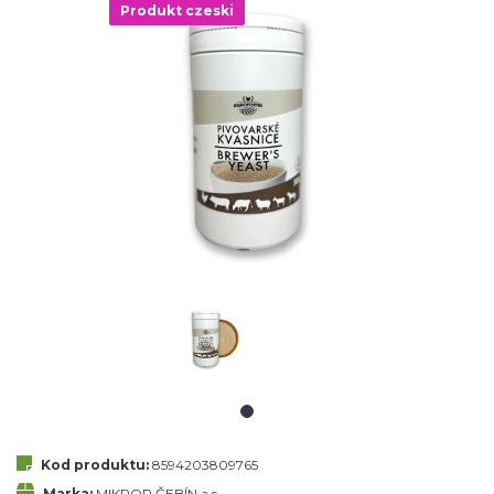
Produkt czeski
Kod produktu:
8594203809765
Marka:
MIKROP ČEBÍN a.s.