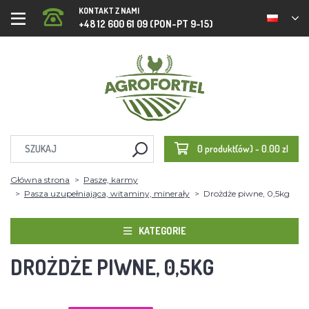
KONTAKT Z NAMI
+48 12 600 61 09 (PON-PT 9-15)
0 produkt(ów) - 0.00 zl
Główna strona
Pasze, karmy
Pasza uzupełniająca, witaminy, minerały
Drożdże piwne, 0,5kg
KATEGORIE
DROŻDŻE PIWNE, 0,5KG