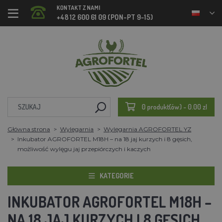
KONTAKT Z NAMI
+48 12 600 61 09 (PON-PT 9-15)
0 produkt(ów) - 0.00 zl
Główna strona
Wylęgarnia
Wylęgarnia AGROFORTEL YZ
Inkubator AGROFORTEL M18H – na 18 jaj kurzych i 8 gęsich,
możliwość wylęgu jaj przepiórczych i kaczych
KATEGORIE
INKUBATOR AGROFORTEL M18H –
NA 18 JAJ KURZYCH I 8 GĘSICH,