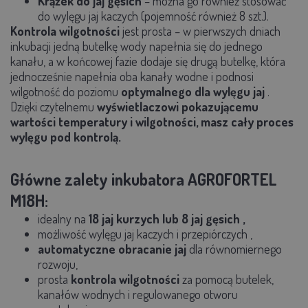
Krążek do jaj gęsich
– można go również stosować
do wylęgu jaj kaczych (pojemność również 8 szt.).
Kontrola wilgotności
jest prosta – w pierwszych dniach
inkubacji jedną butelkę wody napełnia się do jednego
kanału, a w końcowej fazie dodaje się drugą butelkę, która
jednocześnie napełnia oba kanały wodne i podnosi
wilgotność do poziomu
optymalnego dla wylęgu jaj
.
Dzięki czytelnemu
wyświetlaczowi pokazującemu
wartości temperatury i wilgotności, masz cały proces
wylęgu pod kontrolą.
Główne zalety inkubatora AGROFORTEL
M18H:
id
ealny na
18 jaj kurzych lub 8 jaj gęsich
,
możliwość wylęgu
jaj kaczych i przepiórczych
,
automatyczne obracanie jaj
dla równomiernego
rozwoju,
prosta
kontrola wilgotności
za pomocą butelek,
kanałów wodnych i regulowanego otworu