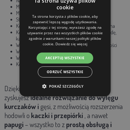
Ta strona używa plików
Napięcie: 220 V AC / 12 V DC
Moc: 50 W
cookie
Materiał: tworzywo sztuczne ABS + PET
Ta strona korzysta z plików cookie, aby
Sterowanie: automatyczne obracanie jaj
zapewnić lepszą wygodę użytkowania.
Kontrola temperatury: automatyczna, regulowana
Korzystając z tej strony, wyrażasz zgodę na
Kontrola wilgotności: manualna (2 butelki na wodę,
używanie przez nas wszystkich plików cookie
kanały wodne, otwór wentylacyjny)
zgodnie z warunkami naszej polityki plików
cookie.
Dowiedz się więcej
Wyświetlacz: wyświetlacz temperatury i wilgotności
Wymiary: 33 × 30 × 17 cm
Waga: ok. 2,5 kg
AKCEPTUJ WSZYSTKIE
Kolor: niebieski
ODRZUĆ WSZYSTKIE
POKAŻ SZCZEGÓŁY
Dz
ięki
inkubatorowi
AG
ROFORTEL M18H
zyskujesz
idealne rozwiązanie do wylęgu
kurczaków i
gęsi, z możliwością rozszerzenia
hodowli o
kaczki i przepiórki
, a nawet
papugi
– wszystko to z
prostą obsługą i