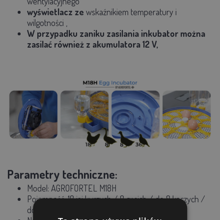
wentylacyjnego
wyświetlacz ze
wskaźnikiem
temperatury i
wilgotności
,
W przypadku zaniku zasilania inkubator można
zasilać również z akumulatora 12 V,
Parametry techniczne:
Model:
AGROFORTEL M18H
Pojemność: 18 jaj kurzych / 8 gęsich / do 8 kaczych /
do 36 przepiórczych