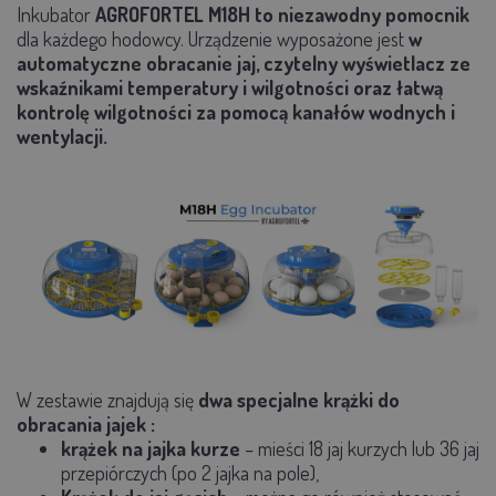
Inkubator
AGROFORTEL M18H
to niezawodny pomocnik
dla każdego hodowcy. Urządzenie wyposażone jest
w
automatyczne obracanie jaj, czytelny wyświetlacz ze
wskaźnikami temperatury i wilgotności oraz łatwą
kontrolę wilgotności za pomocą kanałów wodnych i
wentylacji.
W zestawie znajdują się
dwa specjalne krążki do
obracania jajek
:
krążek na jajka kurze
– mieści 18 jaj kurzych lub 36 jaj
przepiórczych (po 2 jajka na pole),