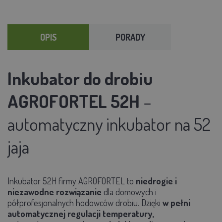
OPIS
PORADY
Inkubator do drobiu
AGROFORTEL 52H
–
automatyczny inkubator na 52
jaja
Inkubator 52H firmy AGROFORTEL to
niedrogie i
niezawodne rozwiązanie
dla domowych i
półprofesjonalnych hodowców drobiu. Dzięki
w pełni
automatycznej regulacji temperatury,