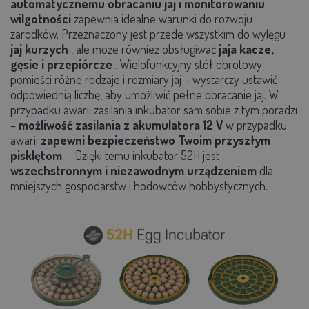
automatycznemu obracaniu jaj i monitorowaniu
wilgotności
zapewnia idealne warunki do rozwoju
zarodków.
Przeznaczony jest przede wszystkim do
wylęgu
jaj kurzych
, ale może również obsługiwać
jaja kacze,
gęsie i przepiórcze
. Wielofunkcyjny stół obrotowy
pomieści różne rodzaje i rozmiary jaj – wystarczy ustawić
odpowiednią liczbę, aby umożliwić pełne obracanie jaj.
W
przypadku awarii zasilania inkubator sam sobie z tym poradzi
–
możliwość zasilania z akumulatora 12 V
w przypadku
awarii
zapewni bezpieczeństwo Twoim przyszłym
pisklętom
.
Dzięki temu inkubator 52H jest
wszechstronnym i niezawodnym urządzeniem
dla
mniejszych gospodarstw i hodowców hobbystycznych.