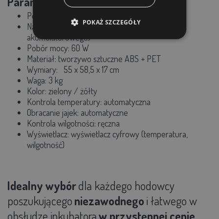
Parametry techniczne:
Pojemność:
52 jaja kurze
POKAŻ SZCZEGÓŁY
Napięcie: 220 V / 12 V (opcja zasilania
akumulatorowego)
Pobór mocy:
60 W
Materiał:
tworzywo sztuczne ABS + PET
Wymiary:
55 x 58,5 x 17 cm
Waga:
3 kg
Kolor:
zielony / żółty
Kontrola temperatury: automatyczna
Obracanie jajek: automatyczne
Kontrola wilgotności: ręczna
Wyświetlacz:
wyświetlacz cyfrowy (temperatura,
wilgotność)
Idealny wybór
dla każdego hodowcy
poszukującego
niezawodnego
i łatwego w
obsłudze inkubatora
w przystępnej cenie.