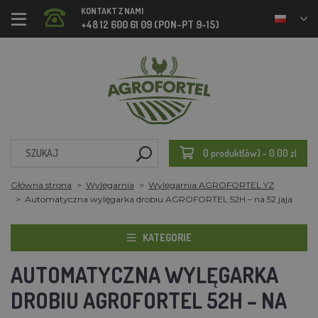
KONTAKT Z NAMI
+48 12 600 61 09 (PON-PT 9-15)
0 produkt(ów) - 0.00 zl
Główna strona
Wylęgarnia
Wylęgarnia AGROFORTEL YZ
Automatyczna wylęgarka drobiu AGROFORTEL 52H – na 52 jaja
KATEGORIE
AUTOMATYCZNA WYLĘGARKA
DROBIU AGROFORTEL 52H – NA