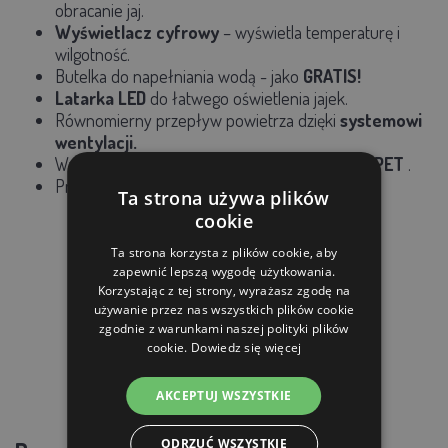
obracanie jaj.
Wyświetlacz cyfrowy
– wyświetla temperaturę i
wilgotność.
Butelka do napełniania wodą
- jako
GRATIS!
Latarka LED
do łatwego oświetlenia jajek.
Równomierny przepływ powietrza
dzięki
systemowi
wentylacji.
Wykonane z wysokiej jakości
tworzywa
ABS + PET
.
Praca energooszczędna.
Ta strona używa plików
cookie
Ta strona korzysta z plików cookie, aby
zapewnić lepszą wygodę użytkowania.
Korzystając z tej strony, wyrażasz zgodę na
używanie przez nas wszystkich plików cookie
zgodnie z warunkami naszej polityki plików
cookie.
Dowiedz się więcej
AKCEPTUJ WSZYSTKIE
ODRZUĆ WSZYSTKIE