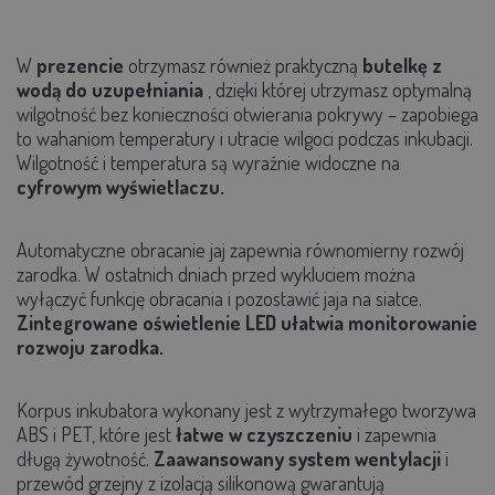
W
prezencie
otrzymasz również
praktyczną
butelkę z
wodą do uzupełniania
, dzięki której utrzymasz
optymalną
wilgotność bez konieczności otwierania pokrywy
– zapobiega
to wahaniom temperatury i utracie wilgoci podczas inkubacji.
Wilgotność i temperatura są wyraźnie widoczne na
cyfrowym wyświetlaczu.
Automatyczne obracanie jaj
zapewnia równomierny rozwój
zarodka. W ostatnich dniach przed wykluciem można
wyłączyć funkcję obracania i pozostawić jaja na siatce.
Zintegrowane
oświetlenie LED ułatwia monitorowanie
rozwoju zarodka.
Korpus inkubatora wykonany jest z wytrzymałego tworzywa
ABS i PET, które jest
łatwe w czyszczeniu
i zapewnia
długą żywotność.
Zaawansowany system wentylacji
i
przewód grzejny z izolacją silikonową
gwarantują