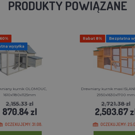
PRODUKTY POWIĄZANE
 60%
Rabat 8%
Bezpłatna w
tna wysyłka
wniany kurnik OLOMOUC,
Drewniany kurnik maxi ISLAN
1610x1180x1125mm
2950x1630x1700 mm
2,155.33 zl
2,721.38 zl
870.84 zl
2,503.67 z
OCZEKUJEMY: 31.08.
OCZEKUJEMY: 25.0