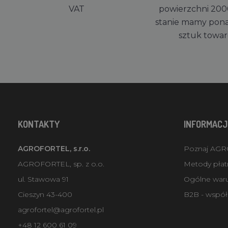
VAT
powierzchni 200
stanie mamy pon
sztuk towa
KONTAKTY
INFORMACJ
AGROFORTEL, s.r.o.
Poznaj AG
AGROFORTEL, sp. z o.o.
Metody płatn
ul. Stawowa 91
Ogólne war
Cieszyn 43-400
B2B - współ
agrofortel@agrofortel.pl
+48 12 600 61 09