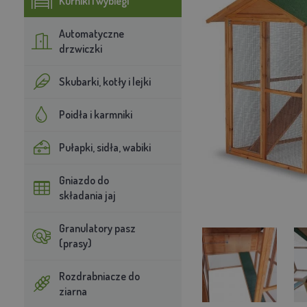
Kurniki i wybiegi
Automatyczne
drzwiczki
Skubarki, kotły i lejki
Poidła i karmniki
Pułapki, sidła, wabiki
Gniazdo do
składania jaj
Granulatory pasz
(prasy)
Rozdrabniacze do
ziarna