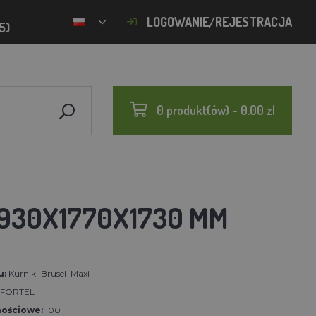
LOGOWANIE/REJESTRACJA
5)
0 produkt(ów) - 0.00 zl
1930X1770X1730 MM
u:
Kurnik_Brusel_Maxi
FORTEL
nościowe:
100