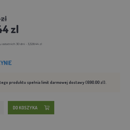
zl
44 zl
ostatnich 30 dni - 3,328.44 zl
YNIE
tego produktu spełnia limit darmowej dostawy (690.00 zl).
DO KOSZYKA