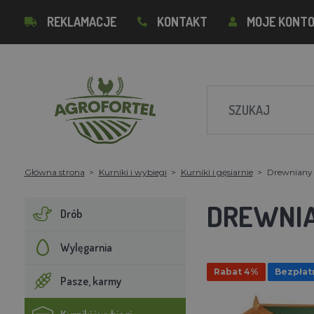
REKLAMACJE
KONTAKT
MOJE KONT
Główna strona
Kurniki i wybiegi
Kurniki i gęsiarnie
Drewniany
DREWNIA
Drób
Wylęgarnia
Rabat 4%
Bezpłat
Pasze, karmy