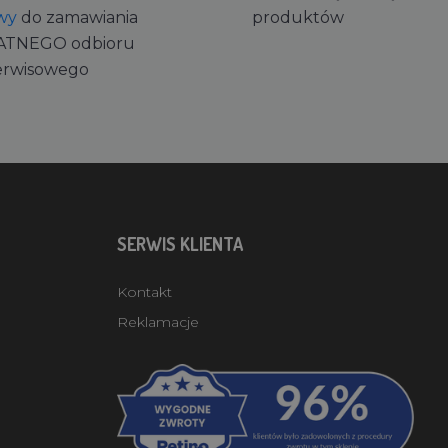
wy
do zamawiania
produktów
ATNEGO odbioru
erwisowego
SERWIS KLIENTA
Kontakt
Reklamacje