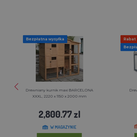
Bezpłatna wysyłka
Rabat
Bezpła
Drewniany kurnik maxi BARCELONA
Dre
XXXL, 2220 x 1150 x 2000 mm
2,800.77 zl
W MAGAZYNIE