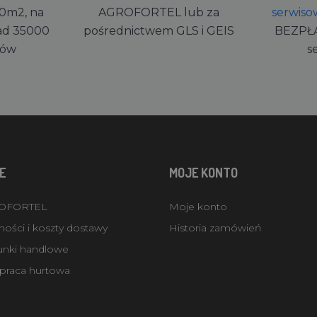
0m2, na
AGROFORTEL lub za
serwiso
ad 35000
pośrednictwem GLS i GEIS
BEZPŁ
rów
s
E
MOJE KONTO
ROFORTEL
Moje konto
ości i koszty dostawy
Historia zamówień
unki handlowe
praca hurtowa