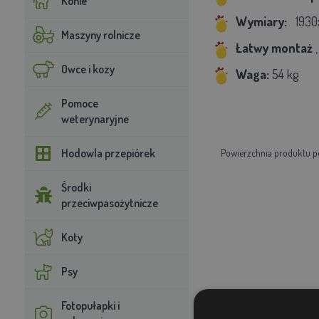
Konie
Wymiary:
1930
Maszyny rolnicze
Łatwy montaż
Owce i kozy
Waga:
54 kg
Pomoce
weterynaryjne
Hodowla przepiórek
Powierzchnia produktu p
Środki
przeciwpasożytnicze
Koty
Psy
Fotopułapki i