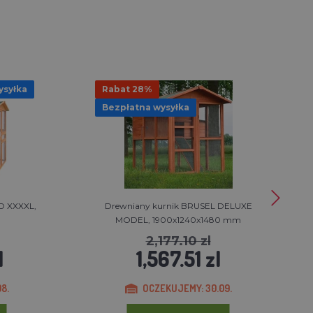
ysyłka
Rabat 28%
Bezpłatna wysyłka
D XXXXL,
Drewniany kurnik BRUSEL DELUXE
MODEL, 1900x1240x1480 mm
2,177.10 zl
l
1,567.51 zl
8.
OCZEKUJEMY: 30.09.