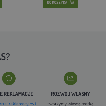
DO KOSZYKA
AS?
IE REKLAMACJE
ROZWÓJ WŁASNY
rtal reklamacyjny i
tworzymy własną markę