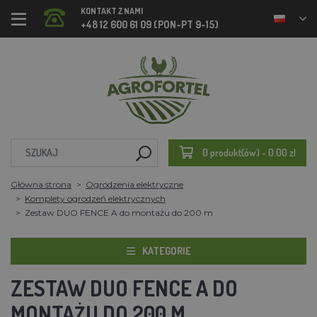
KONTAKT Z NAMI
+48 12 600 61 09 (PON-PT 9-15)
0 produkt(ów) - 0.00 zl
Główna strona
Ogrodzenia elektryczne
Komplety ogrodzeń elektrycznych
Zestaw DUO FENCE A do montażu do 200 m
KATEGORIE
ZESTAW DUO FENCE A DO
MONTAŻU DO 200 M