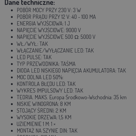
Dane techniczne:
POBÓR MOCY PRZY 230 V: 3 W
POBÓR PRĄDU PRZY 12 V: 40 - 100 MA
ENERGIA WYJŚCIOWA: 1 J
NAPIĘCIE WYJŚCIOWE: 9000 V
NAPIĘCIE WYJŚCIOWE 500 Ω: 5000 V
WŁ./WYŁ.: TAK
WŁĄCZANIE/WYŁĄCZANIE LED: TAK
LED PULSE: TAK
TYP PRZEWODNIKA: TAŚMA
DIODA LED NISKIEGO NAPIĘCIA AKUMULATORA: TAK
MOC DOLNA LED 50%:
KONTROLA BŁĘDU LED: TAK
WYKRES IMPULSOWY LED: TAK
TEORIA. MAKS. Europa Środkowo-Wschodnia: 35 km
NISKIE WINOGRONA: 8 KM
STOJĄCY ŚREDNI: 2 KM
WYSOKIE DRZEWA: 1,5 KM
UZIEMIENIE 1 M: 1 ×
MONTAŻ NA SZYNIE DIN: TAK