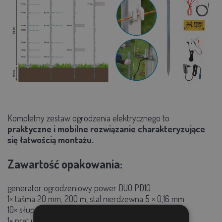
Kompletny zestaw ogrodzenia elektrycznego to
praktyczne i mobilne rozwiązanie charakteryzujące
się łatwością montażu.
Zawartość opakowania:
generator ogrodzeniowy power DUO PD10
1× taśma 20 mm, 200 m, stal nierdzewna 5 × 0,16 mm
10× słupek 105 cm (86 cm nad ziemią), 8 oczek
1× pręt uziemiający 100 cm