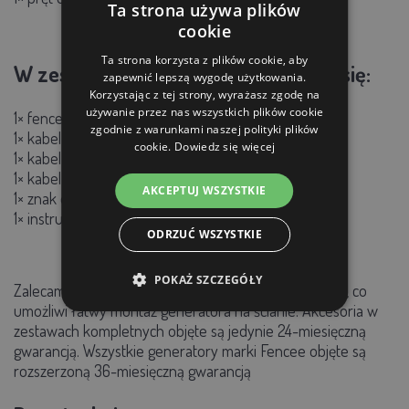
Ta strona używa plików
cookie
Ta strona korzysta z plików cookie, aby
W zestawie z generatorem znajdują się:
zapewnić lepszą wygodę użytkowania.
Korzystając z tej strony, wyrażasz zgodę na
używanie przez nas wszystkich plików cookie
1× fencee DUO zasilacz 14 V 1,5 m
zgodnie z warunkami naszej polityki plików
1× kabel uziemiający 150 cm (oczko-oczko)
cookie.
Dowiedz się więcej
1× kabel połączeniowy 100 cm (oko-serce)
1× kabel akumulatorowy DUO 1,7 m
AKCEPTUJ WSZYSTKIE
1× znak ostrzegawczy
1× instrukcja obsługi
ODRZUĆ WSZYSTKIE
POKAŻ SZCZEGÓŁY
Zalecamy zakup szyny DIN 200 mm wraz z zestawem, co
umożliwi łatwy montaż generatora na ścianie. Akcesoria w
zestawach kompletnych objęte są jedynie 24-miesięczną
gwarancją. Wszystkie generatory marki Fencee objęte są
rozszerzoną 36-miesięczną gwarancją