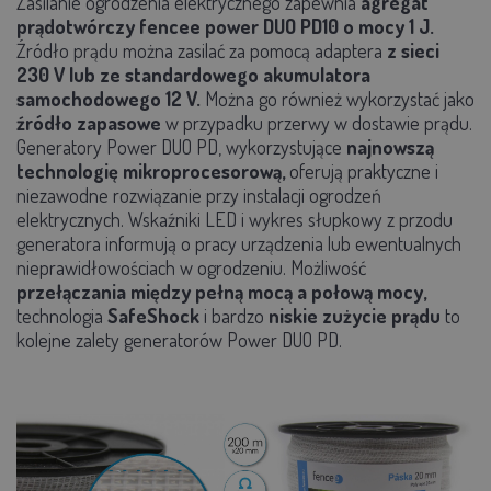
Zasilanie ogrodzenia elektrycznego zapewnia
agregat
prądotwórczy fencee power DUO PD10 o mocy 1 J.
Źródło prądu można zasilać za pomocą adaptera
z sieci
230 V lub ze standardowego akumulatora
samochodowego 12 V.
Można go również wykorzystać jako
źródło zapasowe
w przypadku przerwy w dostawie prądu.
Generatory Power DUO PD, wykorzystujące
najnowszą
technologię mikroprocesorową,
oferują praktyczne i
niezawodne rozwiązanie przy instalacji ogrodzeń
elektrycznych. Wskaźniki LED i wykres słupkowy z przodu
generatora informują o pracy urządzenia lub ewentualnych
nieprawidłowościach w ogrodzeniu. Możliwość
przełączania między pełną mocą a połową mocy,
technologia
SafeShock
i bardzo
niskie zużycie prądu
to
kolejne zalety generatorów Power DUO PD.