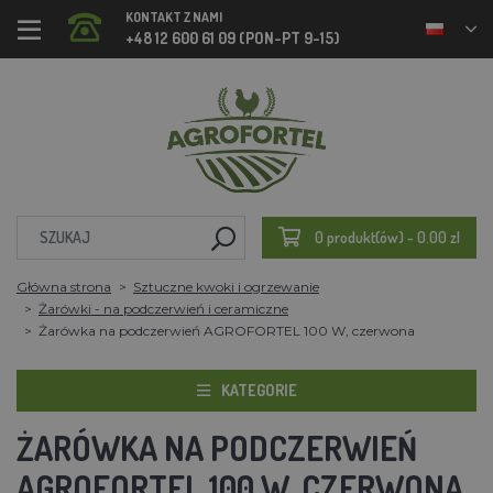
KONTAKT Z NAMI
+48 12 600 61 09 (PON-PT 9-15)
0 produkt(ów) - 0.00 zl
Główna strona
Sztuczne kwoki i ogrzewanie
Żarówki - na podczerwień i ceramiczne
Żarówka na podczerwień AGROFORTEL 100 W, czerwona
KATEGORIE
ŻARÓWKA NA PODCZERWIEŃ
AGROFORTEL 100 W, CZERWONA