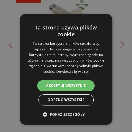
Ta strona używa plików
cookie
Ta strona korzysta z plików cookie, aby
Żarówka ceramiczna 60W
zapewnić lepszą wygodę użytkowania.
Korzystając z tej strony, wyrażasz zgodę na
używanie przez nas wszystkich plików cookie
47.90 zl
zgodnie z warunkami naszej polityki plików
43.54 zl
cookie.
Dowiedz się więcej
W MAGAZYNIE
AKCEPTUJ WSZYSTKIE
DO KOSZYKA
ODRZUĆ WSZYSTKIE
POKAŻ SZCZEGÓŁY