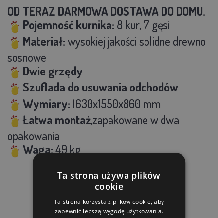
OD TERAZ DARMOWA DOSTAWA DO DOMU.
Pojemność kurnika:
8 kur, 7 gęsi
Materiał:
wysokiej jakości solidne drewno
sosnowe
Dwie grzędy
Szuflada do usuwania odchodów
Wymiary:
1630x1550x860 mm
Łatwa montaż
,
zapakowane w dwa
opakowania
Waga:
49 kg
Ta strona używa plików
cookie
Ta strona korzysta z plików cookie, aby
PRODUKTY POWIĄZANE
zapewnić lepszą wygodę użytkowania.