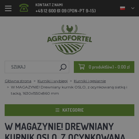
KONTAKT Z NAMI
+48 12 600 61 09 (PON-PT 9-15)
0 produkt(ów) - 0.00 zl
Główna strona
Kurniki i wybiegi
Kurniki i gęsiarnie
W MAGAZYNIE! Drewniany kurnik OSLO, z ocynkowaną siatką i
tacką, 1630x1550x860 mm
KATEGORIE
W MAGAZYNIE! DREWNIANY
KURNIK OSLO, Z OCYNKOWANĄ