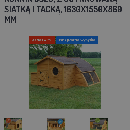
SIATKĄ I TACKĄ, 1630X1550X860
MM
Rabat 47%
Bezpłatna wysyłka