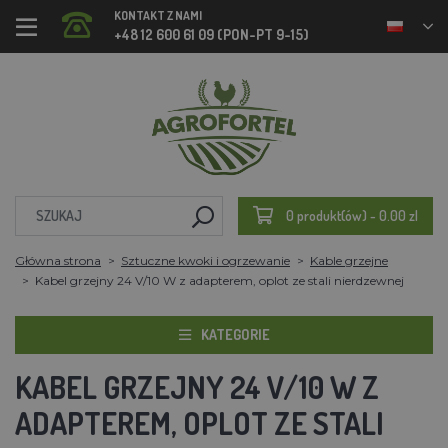
KONTAKT Z NAMI
+48 12 600 61 09 (PON-PT 9-15)
0 produkt(ów) - 0.00 zl
Główna strona
Sztuczne kwoki i ogrzewanie
Kable grzejne
Kabel grzejny 24 V/10 W z adapterem, oplot ze stali nierdzewnej
KATEGORIE
KABEL GRZEJNY 24 V/10 W Z
ADAPTEREM, OPLOT ZE STALI