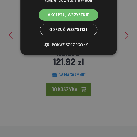
cookie.
Dowiedz się więcej
AKCEPTUJ WSZYSTKIE
ODRZUĆ WSZYSTKIE
Płyta grzewcza pod poidło - średnica do 30 cm
POKAŻ SZCZEGÓŁY
163.28 zl
121.92 zl
W MAGAZYNIE
DO KOSZYKA