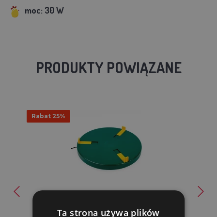
moc: 30 W
PRODUKTY POWIĄZANE
Rabat 25%
Płyta grzewcza pod poidło - średnica do 30 cm
Ta strona używa plików