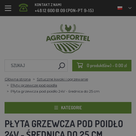
KONTAKT Z NAMI
+48 12 600 61 09 (PON-PT 9-15)
0 produkt(ów) - 0.00 zl
Główna strona
Sztuczne kwoki i ogrzewanie
Płyty grzewcze pod poidła
Płyta grzewcza pod poidło 24V - średnica do 25 cm
KATEGORIE
PŁYTA GRZEWCZA POD POIDŁO
24V - ŚREDNICA DO 25 CM