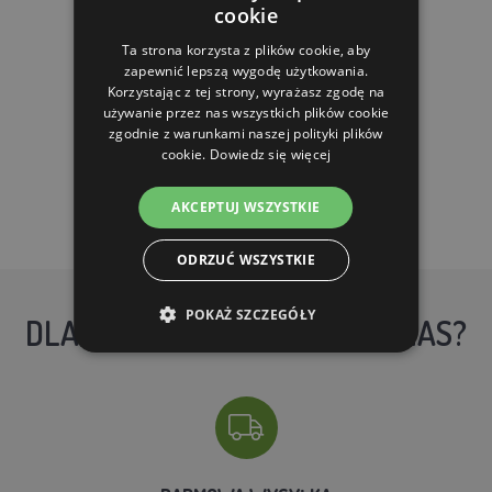
163.28 zl
cookie
121.92 zl
Ta strona korzysta z plików cookie, aby
zapewnić lepszą wygodę użytkowania.
W MAGAZYNIE
Korzystając z tej strony, wyrażasz zgodę na
używanie przez nas wszystkich plików cookie
zgodnie z warunkami naszej polityki plików
DO KOSZYKA
cookie.
Dowiedz się więcej
AKCEPTUJ WSZYSTKIE
ODRZUĆ WSZYSTKIE
POKAŻ SZCZEGÓŁY
DLACZEGO WARTO KUPIĆ U NAS?