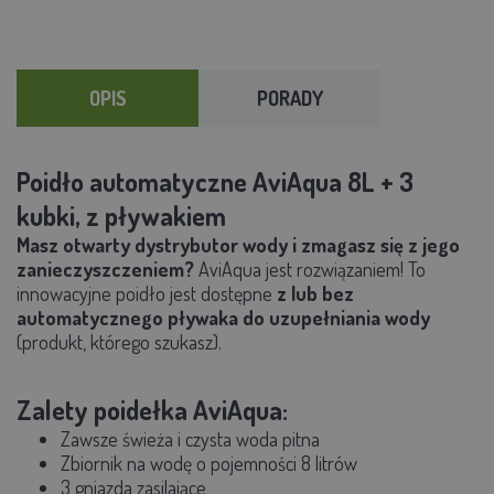
OPIS
PORADY
Poidło automatyczne AviAqua 8L + 3
kubki, z pływakiem
Masz otwarty dystrybutor wody i zmagasz się z jego
zanieczyszczeniem?
AviAqua jest rozwiązaniem! To
innowacyjne poidło jest dostępne
z lub bez
automatycznego pływaka do uzupełniania wody
(produkt, którego szukasz).
Zalety poidełka AviAqua:
Zawsze świeża i czysta woda pitna
Zbiornik na wodę o pojemności 8 litrów
3 gniazda zasilające