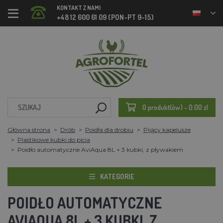
KONTAKT Z NAMI
+48 12 600 61 09 (PON-PT 9-15)
0 produkt(ów) - 0.00 zl
Główna strona
Drób
Poidła dla drobiu
Pijący kapelusze
Plastikowe kubki do picia
Poidło automatyczne AviAqua 8L + 3 kubki, z pływakiem
KATEGORIE
POIDŁO AUTOMATYCZNE
AVIAQUA 8L + 3 KUBKI, Z