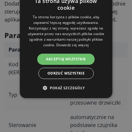
Ta strona używa plików
Dodatkowo z modułem łączności Wi‑Fi wygodnie
cookie
sterujesz i kontrolujesz wszystko w bezpłatnej
Ta strona korzysta z plików cookie, aby
aplikacji mobilnej Kerbl – gdziekolwiek jesteś.
zapewnić lepszą wygodę użytkowania.
Korzystając z tej strony, wyrażasz zgodę na
Parametry techniczne
używanie przez nas wszystkich plików cookie
zgodnie z warunkami naszej polityki plików
cookie.
Dowiedz się więcej
Parametr
Wartość
AKCEPTUJ WSZYSTKIE
Kod producenta
70645
(KERBL)
ODRZUĆ WSZYSTKIE
plastikowe
POKAŻ SZCZEGÓŁY
Typ
automatyczne
przesuwne drzwiczki
automatycznie na
Sterowanie
podstawie czujnika