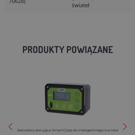
70628)
świateł
PRODUKTY POWIĄZANE
Jednostka sterująca SmartCoop do inteligentnego kurnika