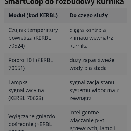
SmartCoop do rozbudowy kurnika
Moduł (kod KERBL)
Do czego służy
Czujnik temperatury
ciągła kontrola
powietrza (KERBL
klimatu wewnątrz
70624)
kurnika
Poidło 10 l (KERBL
duży zapas świeżej
70651)
wody dla stada
Lampka
sygnalizacja stanu
sygnalizacyjna
systemu widoczna z
(KERBL 70623)
zewnątrz
inteligentne
Wyłączane gniazdo
włączanie płyt
pośrednie (KERBL
grzewczych, lamp i