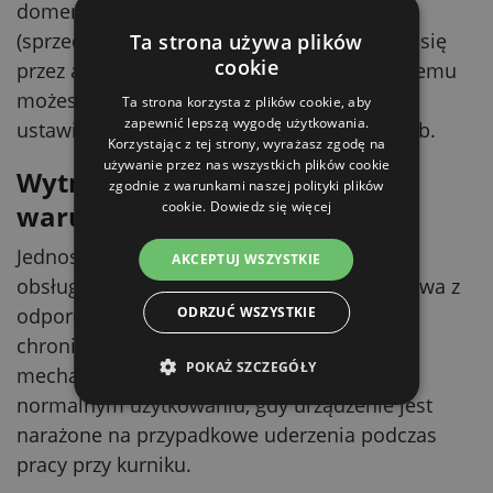
domem. Po dołożeniu modułu łączności
(sprzedawany oddzielnie) jednostką steruje się
Ta strona używa plików
cookie
przez aplikację mobilną Kerbl-Welt. Dzięki temu
możesz na bieżąco podglądać i zmieniać
Ta strona korzysta z plików cookie, aby
zapewnić lepszą wygodę użytkowania.
ustawienia zdalnie – w zależności od potrzeb.
Korzystając z tej strony, wyrażasz zgodę na
używanie przez nas wszystkich plików cookie
Wytrzymała konstrukcja do
zgodnie z warunkami naszej polityki plików
cookie.
Dowiedz się więcej
warunków gospodarskich
Jednostka jest przygotowana na codzienną
AKCEPTUJ WSZYSTKIE
obsługę i pracę w zapleczu hodowli. Obudowa z
ODRZUĆ WSZYSTKIE
odpornego na uderzenia tworzywa pomaga
chronić elektronikę przed uszkodzeniami
POKAŻ SZCZEGÓŁY
mechanicznymi. To szczególnie ważne przy
normalnym użytkowaniu, gdy urządzenie jest
narażone na przypadkowe uderzenia podczas
pracy przy kurniku.