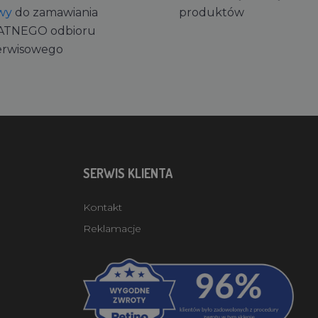
wy
do zamawiania
produktów
ATNEGO odbioru
erwisowego
SERWIS KLIENTA
Kontakt
Reklamacje