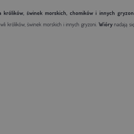
a królików, świnek morskich, chomików i innych gryzon
li królików, świnek morskich i innych gryzoni.
Wióry
nadają si