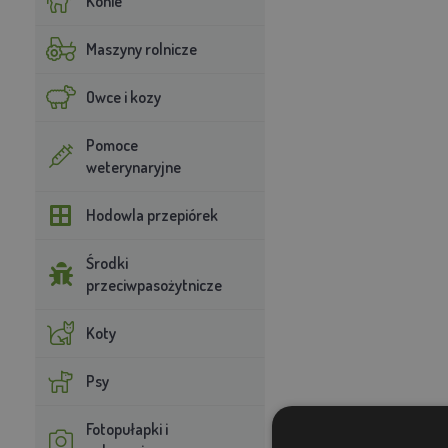
Konie
Maszyny rolnicze
Owce i kozy
Pomoce
weterynaryjne
Hodowla przepiórek
Środki
przeciwpasożytnicze
Koty
Psy
Fotopułapki i