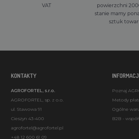
VAT
powierzchni 200
stanie mamy pon
sztuk towa
KONTAKTY
INFORMACJ
AGROFORTEL, s.r.o.
Poznaj AG
AGROFORTEL, sp. z o.o.
Metody płatn
ul. Stawowa 91
Ogólne war
Cieszyn 43-400
B2B - współ
agrofortel@agrofortel.pl
+48 12 600 61 09