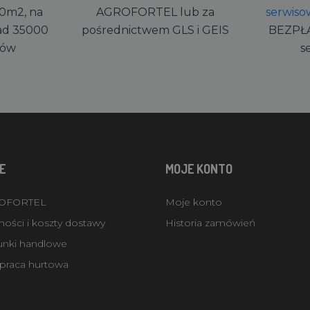
0m2, na
AGROFORTEL lub za
serwiso
ad 35000
pośrednictwem GLS i GEIS
BEZPŁ
rów
s
E
MOJE KONTO
ROFORTEL
Moje konto
ości i koszty dostawy
Historia zamówień
unki handlowe
praca hurtowa