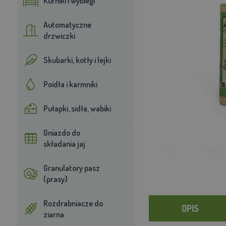
Kurniki i wybiegi
Automatyczne
drzwiczki
Skubarki, kotły i lejki
Poidła i karmniki
Pułapki, sidła, wabiki
Gniazdo do
składania jaj
Granulatory pasz
(prasy)
Rozdrabniacze do
OPIS
ziarna