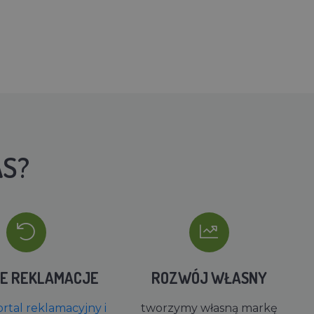
AS?
IE REKLAMACJE
ROZWÓJ WŁASNY
rtal reklamacyjny i
tworzymy własną markę