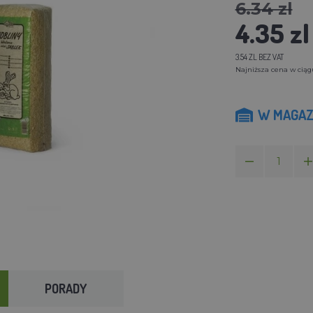
6.34 zl
4.35 zl
3.54 ZL BEZ VAT
Najniższa cena w ciągu 
W MAGAZ
PORADY