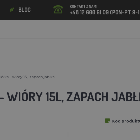
KONTAKT Z NAMI
O
BLOG
+48 12 600 61 09 (PON-PT 9-1
iółka - wióry 15l, zapach jabłka
- WIÓRY 15L, ZAPACH JAB
Kod produkt