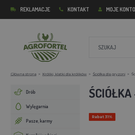
REKLAMACJE
KONTAKT
MOJE KONT
Główna strona
Króliki, klatki dla królików
Ściółka dla gryzoni
Śc
ŚCIÓŁKA 
Drób
Wylęgarnia
Rabat 31%
Pasze, karmy