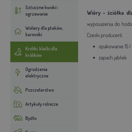
Sztuczne kwoki i
Wióry - ściółka dl
ogrzewanie
wyposażenia do hodow
Woliery dla ptaków,
karmniki
Czeski producent.
opakowanie 15 l
Króliki, klatki dla
królików
zapach jabłek
Ogrodzenia
elektryczne
Pszczelarstwo
Artykuły rolnicze
Bydło