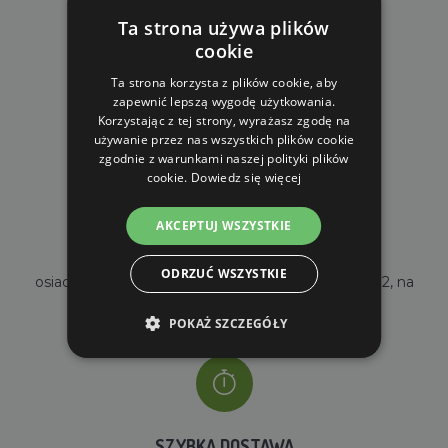
Ta strona używa plików
cookie
DARMOWA WYSYŁKA
Ta strona korzysta z plików cookie, aby
zapewnić lepszą wygodę użytkowania.
dla zamówień od 690 zł z VAT
Korzystając z tej strony, wyrażasz zgodę na
używanie przez nas wszystkich plików cookie
zgodnie z warunkami naszej polityki plików
cookie.
Dowiedz się więcej
AKCEPTUJ WSZYSTKIE
WŁASNY MAGAZYN
ODRZUĆ WSZYSTKIE
osiadamy własny magazyn o powierzchni 2000m2, na
stanie mamy ponad 35000 sztuk towarów
POKAŻ SZCZEGÓŁY
SZYBKA DOSTAWA