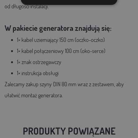
od długości instalacji.
W pakiecie generatora znajdują się:
1× kabel uziemiający 150 cm (oczko-oczko)
1× kabel połączeniowy 100 cm (oko-serce)
1× znak ostrzegawczy
1× instrukcja obsługi
Zalecamy zakup szyny DIN 80 mm wraz z zestawem, aby
ułatwić montaż generatora.
PRODUKTY POWIĄZANE