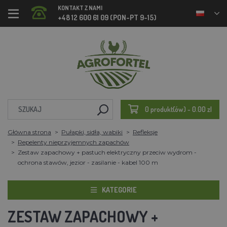
KONTAKT Z NAMI
+48 12 600 61 09 (PON-PT 9-15)
0 produkt(ów) - 0.00 zl
Główna strona
Pułapki, sidła, wabiki
Refleksje
Repelenty nieprzyjemnych zapachów
Zestaw zapachowy + pastuch elektryczny przeciw wydrom -
ochrona stawów, jezior - zasilanie - kabel 100 m
KATEGORIE
ZESTAW ZAPACHOWY +