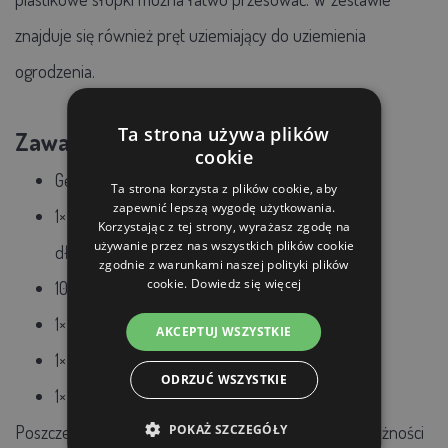
znajduje się również pręt uziemiający do uziemienia
ogrodzenia.
Ta strona używa plików
Zawartość opakowania:
cookie
Generator Fencee Mini M06
Ta strona korzysta z plików cookie, aby
zapewnić lepszą wygodę użytkowania.
1× drut ø 2,5 mm, stal nierdzewna 3 × 0,20 mm -
Korzystając z tej strony, wyrażasz zgodę na
używanie przez nas wszystkich plików cookie
długość 100 m
zgodnie z warunkami naszej polityki plików
cookie.
Dowiedz się więcej
10× słupek 74 cm (nad ziemią 56 cm), 7× oczko
1× okrągły pręt uziemiający 75 cm
AKCEPTUJ WSZYSTKIE
1× środek odstraszający zapach wydry - 250 ml
ODRZUĆ WSZYSTKIE
1× BIO10-S nośnik zapachu - 20 szt.
POKAŻ SZCZEGÓŁY
Poszczególne elementy można łatwo zamówić w zależności