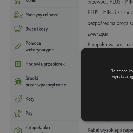
Konie
przewodu PLUS - MINS.
PLUS - MINUS zarządza
Maszyny rolnicze
bezpośrednia droga sp
Owce i kozy
zwierzęcia.
Pomoce
Kompaktowa konstrukc
weterynaryjne
praktyczne i funkcjona
Hodowla przepiórek
umożliwia bezpieczne 
Ta strona ko
bardzo dyskretny w T
wyrażasz zg
Środki
przeciwpasożytnicze
Zawartość Paczki:
Koty
generator ogrodzenia
Psy
1× kabel 2,5 mm, 100 m
Fotopułapki i
Kabel wysokiego napię