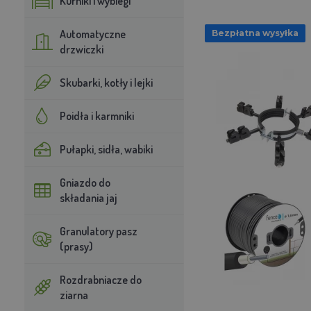
Kurniki i wybiegi
Automatyczne
Bezpłatna wysyłka
drzwiczki
Skubarki, kotły i lejki
Poidła i karmniki
Pułapki, sidła, wabiki
Gniazdo do
składania jaj
Granulatory pasz
(prasy)
Rozdrabniacze do
ziarna