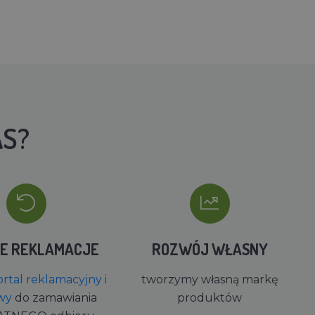
AS?
IE REKLAMACJE
ROZWÓJ WŁASNY
rtal reklamacyjny i
tworzymy własną markę
wy
do zamawiania
produktów