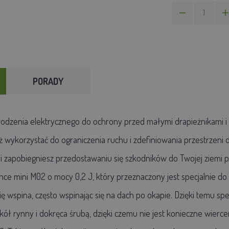
PORADY
zenia elektrycznego do ochrony przed małymi drapieżnikami i szko
wykorzystać do ograniczenia ruchu i zdefiniowania przestrzeni d
mi zapobiegniesz przedostawaniu się szkodników do Twojej ziemi p
nce mini M02 o mocy 0,2 J, który przeznaczony jest specjalnie do
ę wspina, często wspinając się na dach po okapie. Dzięki temu s
okół rynny i dokręca śrubą, dzięki czemu nie jest konieczne wier