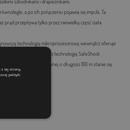
lkimi szkodnikami i drapieżnikami.
wnolegle, a po ich połączeniu pojawia się impuls. Ta
ż prąd przepływa tylko przez niewielką część ciała
ajnowszą technologią mikroprocesorową wewnątrz oferuje
a inteligentna elektronika z technologią SafeShock
drutami ze stali nierdzewnej o długości 100 m stanie się
z tej strony,
zej polityki