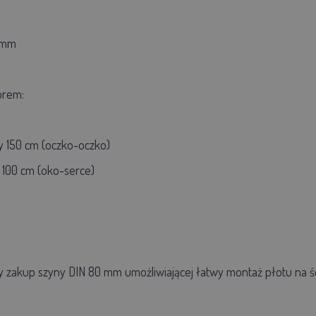
6 mm
orem:
y 150 cm (oczko-oczko)
 100 cm (oko-serce)
a
zakup szyny DIN 80 mm umożliwiającej łatwy montaż płotu na śc