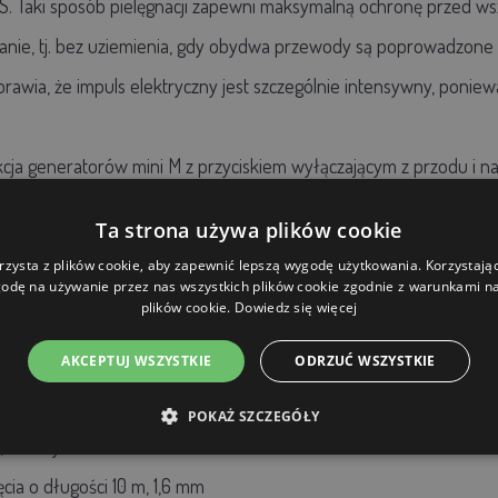
 Taki sposób pielęgnacji zapewni maksymalną ochronę przed wsze
nie, tj. bez uziemienia, gdy obydwa przewody są poprowadzone ró
rawia, że impuls elektryczny jest szczególnie intensywny, poniewa
ja generatorów mini M z przyciskiem wyłączającym z przodu i n
lne rozwiązanie. Lampka kontrolna LED sygnalizuje pracę źródła, 
Ta strona używa plików cookie
ogrodzenie. Kabel dostarczany w naturalnym zielonym kolorze z 3 
rzysta z plików cookie, aby zapewnić lepszą wygodę użytkowania. Korzystając 
woim ogrodzie.
odę na używanie przez nas wszystkich plików cookie zgodnie z warunkami nas
plików cookie.
Dowiedz się więcej
AKCEPTUJ WSZYSTKIE
ODRZUĆ WSZYSTKIE
 mini M02
POKAŻ SZCZEGÓŁY
, zielony
cia o długości 10 m, 1,6 mm