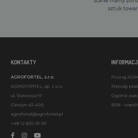
stanie mamy pon
sztuk towa
KONTAKTY
INFORMACJ
AGROFORTEL, s.r.o.
Poznaj AG
AGROFORTEL, sp. z o.o.
Metody płatn
ul. Stawowa 91
Ogólne war
Cieszyn 43-400
B2B - współ
agrofortel@agrofortel.pl
+48 12 600 61 09