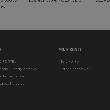
ad 35000
pośrednictwem GLS i GEIS
BEZPŁ
rów
s
E
MOJE KONTO
ROFORTEL
Moje konto
ości i koszty dostawy
Historia zamówień
unki handlowe
praca hurtowa