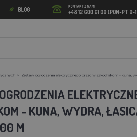
KONTAKT Z NAMI
O
BLOG
+48 12 600 61 09 (PON-PT 9-1
rycznych
Zestaw ogrodzenia elektrycznego przeciw szkodnikom - kuna, wydra
OGRODZENIA ELEKTRYCZN
OM - KUNA, WYDRA, ŁASIC
100 M