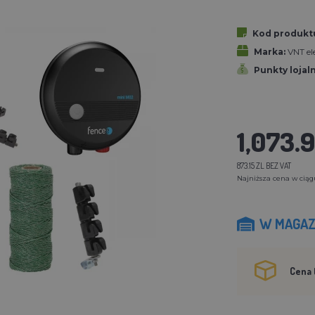
Kod produkt
Marka:
VNT ele
Punkty lojal
1,073.9
873.15 ZL BEZ VAT
Najniższa cena w ciągu 
W MAGAZ
Cena 