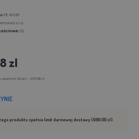
u:
FE-8035
ctronics s.r.o.
nościowe:
32
8 zl
ostatnich 30 dni - 1,073.98 zl
YNIE
tego produktu spełnia limit darmowej dostawy (690.00 zl).