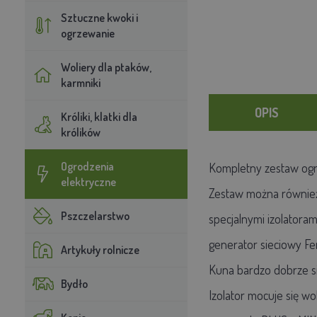
Sztuczne kwoki i
ogrzewanie
Woliery dla ptaków,
karmniki
OPIS
Króliki, klatki dla
królików
Ogrodzenia
Kompletny zestaw ogrod
elektryczne
Zestaw można również 
Pszczelarstwo
specjalnymi izolatora
generator sieciowy Fe
Artykuły rolnicze
Kuna bardzo dobrze si
Bydło
Izolator mocuje się w