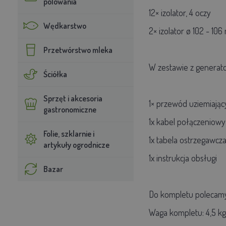
polowania
12× izolator, 4 oczy
Wędkarstwo
2× izolator ø 102 - 10
Przetwórstwo mleka
W zestawie z generat
Ściółka
Sprzęt i akcesoria
1× przewód uziemiając
gastronomiczne
1x kabel połączeniowy
Folie, szklarnie i
1x tabela ostrzegawcz
artykuły ogrodnicze
1x instrukcja obsługi
Bazar
Do kompletu polecamy 
Waga kompletu: 4,5 kg