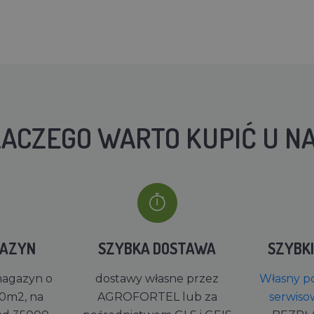
ACZEGO WARTO KUPIĆ U N
GAZYN
SZYBKA DOSTAWA
SZYBK
magazyn o
dostawy własne przez
Własny po
0m2, na
AGROFORTEL lub za
serwiso