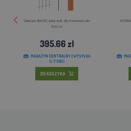
Zestaw BASIC pies-kot, do montażu do
MOBILN
100 m
395.66 zl
MAGAZYN CENTRALNY (WYSYŁKA
MAG
5-7 DNI)
DO KOSZYKA