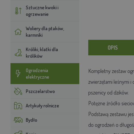
Sztuczne kwoki i
ogrzewanie
Woliery dla ptaków,
karmniki
OPIS
Króliki, klatki dla
królików
Ogrodzenia
Kompletny zestaw ogro
elektryczne
zwierzętami leśnymi i 
Pszczelarstwo
pszenicy od dzików.
Potężne źródło sieci
Artykuły rolnicze
Podstawą zestawu jes
Bydło
do ogrodzeń o długośc