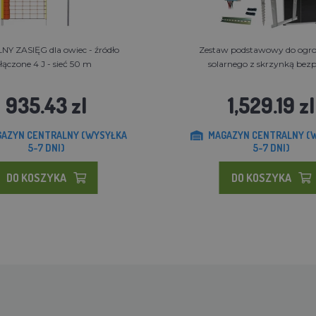
Y ZASIĘG dla owiec - źródło
Zestaw podstawowy do ogro
łączone 4 J - sieć 50 m
solarnego z skrzynką bezpi
935.43 zl
1,529.19 zl
AZYN CENTRALNY (WYSYŁKA
MAGAZYN CENTRALNY (
5-7 DNI)
5-7 DNI)
DO KOSZYKA
DO KOSZYKA