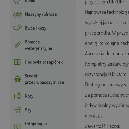
Konie
przyciskiem ON/OFF.
Najnowsza technologia
Maszyny rolnicze
wysokiej jasności są 
Owce i kozy
pracę źródła. W przyp
Pomoce
energii to kolejne ce
weterynaryjne
Akcesoria do montażu
Hodowla przepiórek
Kompletny zestaw ogr
rezystancja 0,17 Ω/m. 
Środki
przeciwpasożytnicze
Drut ogrodzeniowy w z
Za pomocą ruchomych s
Koty
indywidualny wybór sp
Psy
montażu.
Fotopułapki i
Zawartość Paczki: