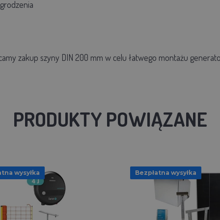
ogrodzenia
camy zakup szyny DIN 200 mm w celu łatwego montażu generato
PRODUKTY POWIĄZANE
tna wysyłka
Bezpłatna wysyłka