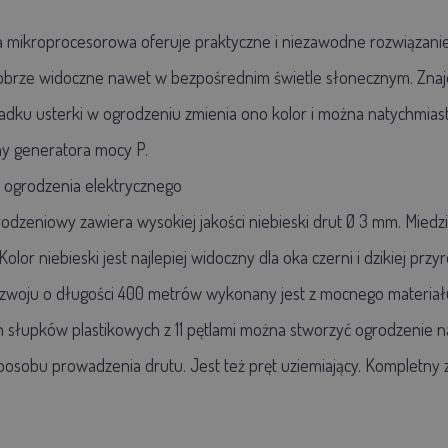
 mikroprocesorowa oferuje praktyczne i niezawodne rozwiązanie 
dobrze widoczne nawet w bezpośrednim świetle słonecznym. Znajdu
adku usterki w ogrodzeniu zmienia ono kolor i można natychmiast
chy generatora mocy P.
 ogrodzenia elektrycznego
odzeniowy zawiera wysokiej jakości niebieski drut Ø 3 mm. Mie
Kolor niebieski jest najlepiej widoczny dla oka czerni i dzikiej p
woju o długości 400 metrów wykonany jest z mocnego materiału,
łupków plastikowych z 11 pętlami można stworzyć ogrodzenie na
osobu prowadzenia drutu. Jest też pręt uziemiający. Kompletny z