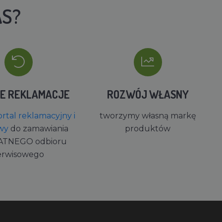
AS?
IE REKLAMACJE
ROZWÓJ WŁASNY
rtal reklamacyjny i
tworzymy własną markę
wy
do zamawiania
produktów
ATNEGO odbioru
erwisowego