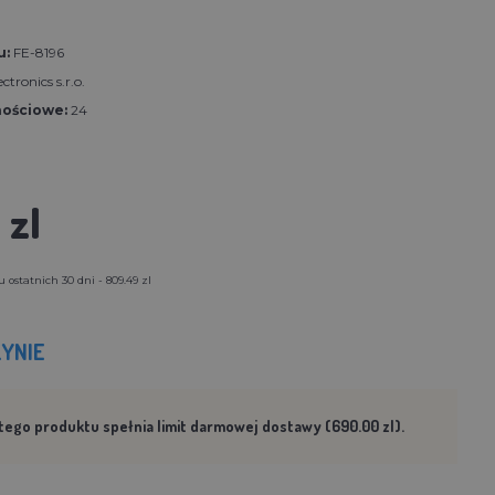
u:
FE-8196
ctronics s.r.o.
nościowe:
24
 zl
 ostatnich 30 dni - 809.49 zl
YNIE
tego produktu spełnia limit darmowej dostawy (690.00 zl).