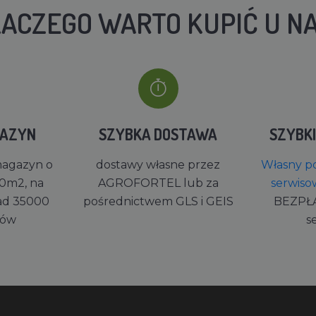
ACZEGO WARTO KUPIĆ U N
GAZYN
SZYBKA DOSTAWA
SZYBK
magazyn o
dostawy własne przez
Własny po
0m2, na
AGROFORTEL lub za
serwiso
ad 35000
pośrednictwem GLS i GEIS
BEZPŁ
rów
s