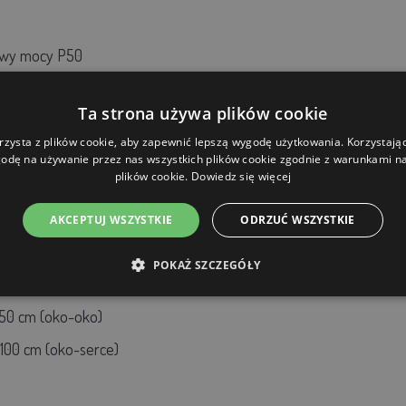
owy mocy P50
mm, 400 m, miedź 2 × 0,25 mm i stal nierdzewna 2 × 0,25 mm
Ta strona używa plików cookie
d ziemią 136 cm), 11 oczek
rzysta z plików cookie, aby zapewnić lepszą wygodę użytkowania. Korzystając 
0 cm
odę na używanie przez nas wszystkich plików cookie zgodnie z warunkami nas
plików cookie.
Dowiedz się więcej
 można łatwo zmienić w zależności od długości instalacji.
AKCEPTUJ WSZYSTKIE
ODRZUĆ WSZYSTKIE
orem:
POKAŻ SZCZEGÓŁY
150 cm (oko-oko)
100 cm (oko-serce)