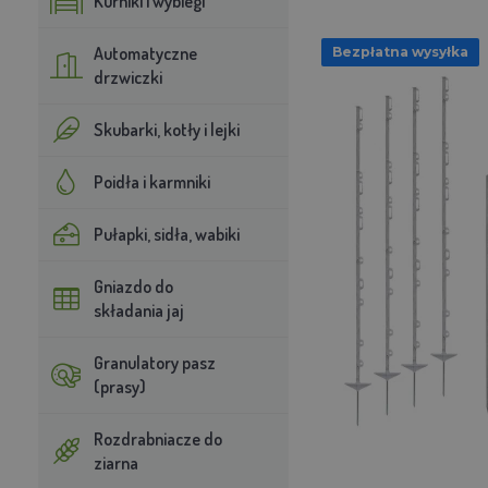
Kurniki i wybiegi
Automatyczne
Bezpłatna wysyłka
drzwiczki
Skubarki, kotły i lejki
Poidła i karmniki
Pułapki, sidła, wabiki
Gniazdo do
składania jaj
Granulatory pasz
(prasy)
Rozdrabniacze do
ziarna