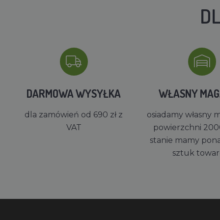
DL
DARMOWA WYSYŁKA
WŁASNY MA
dla zamówień od 690 zł z
osiadamy własny 
VAT
powierzchni 200
stanie mamy pon
sztuk towa