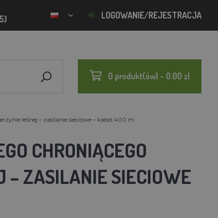
LOGOWANIE/REJESTRACJA
5)
0 produkt(ów) - 0.00 zl
zynie leśnej – zasilanie sieciowe – kabel 400 m
EGO CHRONIĄCEGO
 – ZASILANIE SIECIOWE