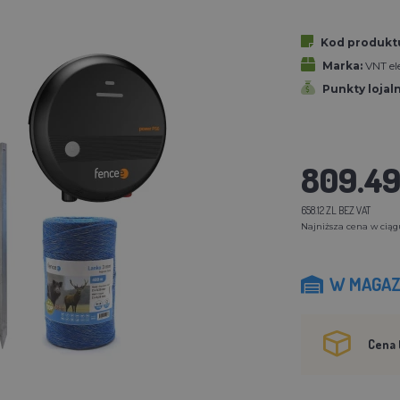
Kod produkt
Marka:
VNT ele
Punkty lojal
809.49
658.12 ZL BEZ VAT
Najniższa cena w ciągu
W MAGAZ
Cena 