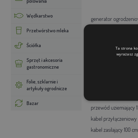
polowania
Wędkarstwo
generator ogrodzeni
1× kabel niebieski 3 
Przetwórstwo mleka
10× kolumna 156 cm (na
Ściółka
Ta strona ko
1x pręt uziemiający 10
wyrażasz zg
Sprzęt i akcesoria
gastronomiczne
Poszczególne elementy
Folie, szklarnie i
W zestawie z generat
artykuły ogrodnicze
Bazar
przewód uziemiający 
kabel przyłączeniowy 
kabel zasilający 100 cm