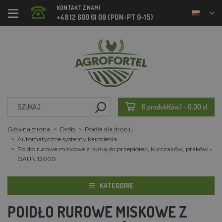
KONTAKT Z NAMI
+48 12 600 61 09 (PON-PT 9-15)
0 produkt(ów) - 0.00 zl
Główna strona
Drób
Poidła dla drobiu
Automatyczne systemy karmienia
Poidło rurowe miskowe z rurką do przepiórek, kurczaków, ptaków -
GAUN 12000
KATEGORIE
POIDŁO RUROWE MISKOWE Z