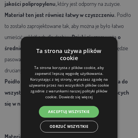
jakości polipropylenu,
który jest odporny na zużycie.
Materiał ten jest również łatwy w czyszczeniu.
Poidło
to zostało zaprojektowane tak, aby można je było łatwo
umieścić w
klatkach
dla drobiu
.
Dzięki
złączom węża
o
średnicy
14 mm i 9 mm
można
mieć pewność, że będzie
Ta strona używa plików
cookie
pasować do większości standardowych klatek i siatek
Ta strona korzysta z plików cookie, aby
drucianych.
zapewnić lepszą wygodę użytkowania.
Korzystając z tej strony, wyrażasz zgodę na
Poidło może służyć również jako część zamienna do
używanie przez nas wszystkich plików cookie
zgodnie z warunkami naszej polityki plików
wszystkich klatek przepiórczych GAUN znajdujących
cookie.
Dowiedz się więcej
się w naszej ofercie.
AKCEPTUJ WSZYSTKIE
ODRZUĆ WSZYSTKIE
Materiał:
polipropylen, który jest odporny na zużycie