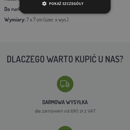
POKAŻ SZCZEGÓŁY
Do rurki o średnicy wewnętrznej 9 mm
Wymiary:
7 x 7 cm (szer. x wys.)
DLACZEGO WARTO KUPIĆ U NAS?
DARMOWA WYSYŁKA
dla zamówień od 690 zł z VAT