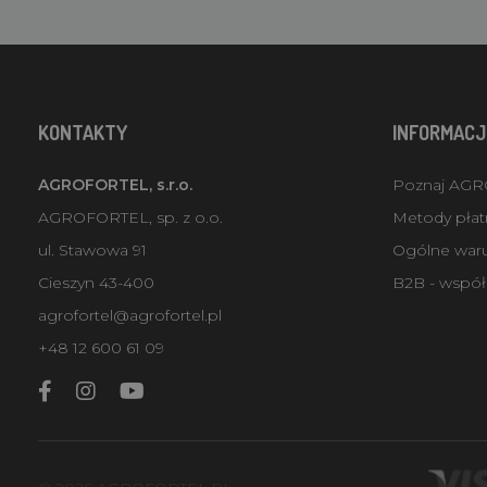
KONTAKTY
INFORMACJ
AGROFORTEL, s.r.o.
Poznaj AG
AGROFORTEL, sp. z o.o.
Metody płatn
ul. Stawowa 91
Ogólne war
Cieszyn 43-400
B2B - współ
agrofortel@agrofortel.pl
+48 12 600 61 09