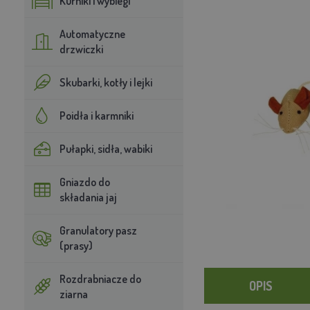
Kurniki i wybiegi
Automatyczne
drzwiczki
Skubarki, kotły i lejki
Poidła i karmniki
Pułapki, sidła, wabiki
Gniazdo do
składania jaj
Granulatory pasz
(prasy)
Rozdrabniacze do
OPIS
ziarna