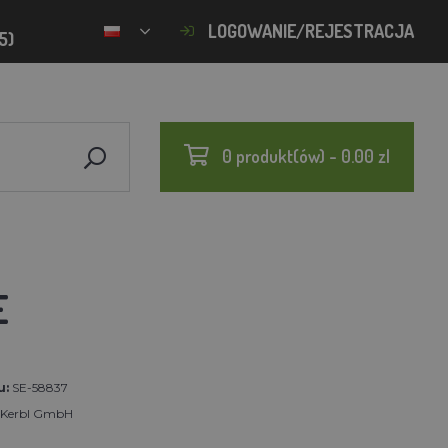
LOGOWANIE/REJESTRACJA
5)
0 produkt(ów) - 0.00 zl
E
u:
SE-58837
t Kerbl GmbH