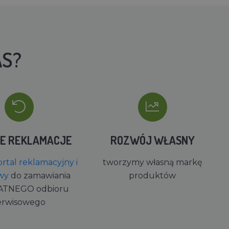
AS?
IE REKLAMACJE
ROZWÓJ WŁASNY
rtal reklamacyjny i
tworzymy własną markę
wy
do zamawiania
produktów
ATNEGO odbioru
erwisowego