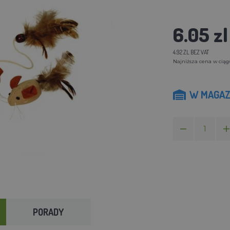
6.05 zl
4.92 ZL BEZ VAT
Najniższa cena w ciągu 
W MAGAZ
PORADY