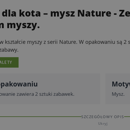
dla kota – mysz Nature
- Z
 myszy.
w kształcie myszy z serii Nature. W opakowaniu są 2 s
 zabawy.
ALETY
 opakowaniu
Mot
owanie zawiera 2 sztuki zabawek.
Mysz.
SZCZEGÓŁOWY OPIS
Ukryj