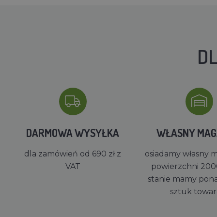
DL
DARMOWA WYSYŁKA
WŁASNY MA
dla zamówień od 690 zł z
osiadamy własny 
VAT
powierzchni 200
stanie mamy pon
sztuk towa