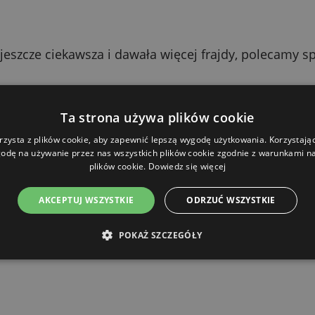
jeszcze ciekawsza i dawała więcej frajdy, polecamy sp
echniczne
Ta strona używa plików cookie
rzysta z plików cookie, aby zapewnić lepszą wygodę użytkowania. Korzystając 
Wartość
odę na używanie przez nas wszystkich plików cookie zgodnie z warunkami nas
plików cookie.
Dowiedz się więcej
Zabawki d
AKCEPTUJ WSZYSTKIE
ODRZUĆ WSZYSTKIE
mysz
POKAŻ SZCZEGÓŁY