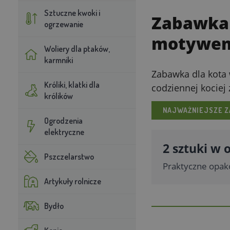
Sztuczne kwoki i
Zabawka 
ogrzewanie
motywem
Woliery dla ptaków,
karmniki
Zabawka dla kota 
Króliki, klatki dla
codziennej kociej
królików
NAJWAŻNIEJSZE Z
Ogrodzenia
elektryczne
2 sztuki w
Pszczelarstwo
Praktyczne opak
Artykuły rolnicze
Bydło