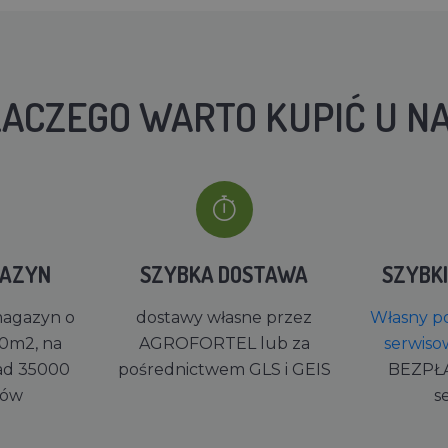
ACZEGO WARTO KUPIĆ U N
GAZYN
SZYBKA DOSTAWA
SZYBK
magazyn o
dostawy własne przez
Własny po
0m2, na
AGROFORTEL lub za
serwiso
ad 35000
pośrednictwem GLS i GEIS
BEZPŁ
rów
s