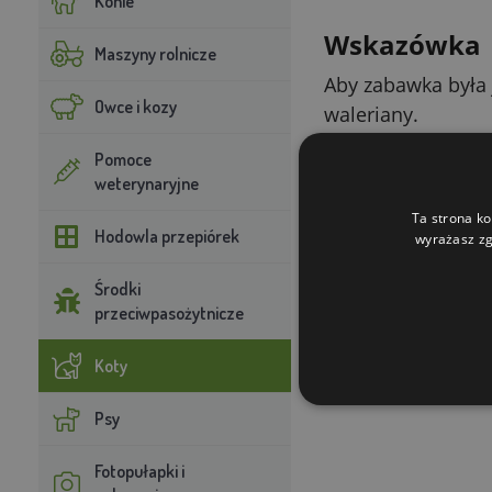
Konie
Wskazówka
Maszyny rolnicze
Aby zabawka była 
Owce i kozy
waleriany.
Pomoce
Parametry t
weterynaryjne
Ta strona ko
Parametr
Hodowla przepiórek
wyrażasz zg
Kategoria
Środki
przeciwpasożytnicze
Typ / motyw
Koty
Psy
Fotopułapki i