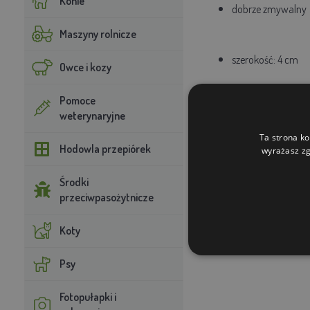
Konie
dobrze zmywalny
Maszyny rolnicze
szerokość: 4 cm
Owce i kozy
Pomoce
weterynaryjne
Ta strona ko
Hodowla przepiórek
wyrażasz zg
Środki
przeciwpasożytnicze
Koty
Psy
Fotopułapki i