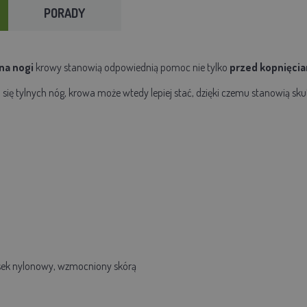
PORADY
na nogi
krowy stanowią odpowiednią pomoc nie tylko
przed kopnięci
się tylnych nóg, krowa może wtedy lepiej stać, dzięki czemu stanowią sk
ek nylonowy, wzmocniony skórą