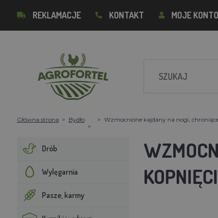
REKLAMACJE
KONTAKT
MOJE KONT
Główna strona
Bydło
Wzmocnione kajdany na nogi, chroniąc
WZMOCNI
Drób
KOPNIĘC
Wylęgarnia
Pasze, karmy