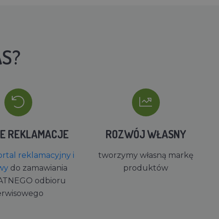
AS?
IE REKLAMACJE
ROZWÓJ WŁASNY
rtal reklamacyjny i
tworzymy własną markę
wy
do zamawiania
produktów
ATNEGO odbioru
erwisowego