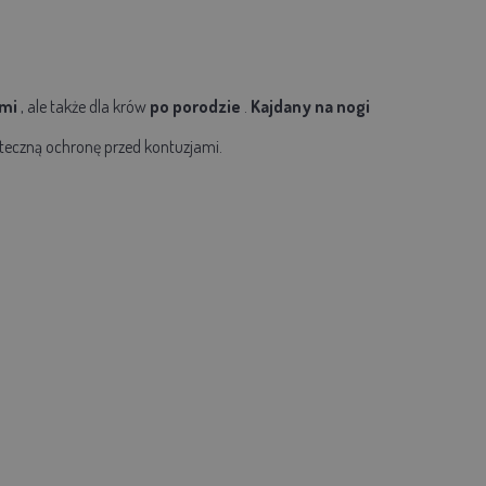
ami
, ale także dla krów
po porodzie
.
Kajdany na nogi
uteczną ochronę przed kontuzjami.