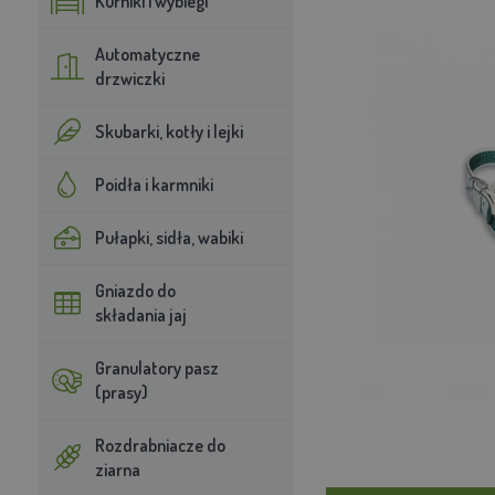
Kurniki i wybiegi
Automatyczne
drzwiczki
Skubarki, kotły i lejki
Poidła i karmniki
Pułapki, sidła, wabiki
Gniazdo do
składania jaj
Granulatory pasz
(prasy)
Rozdrabniacze do
ziarna