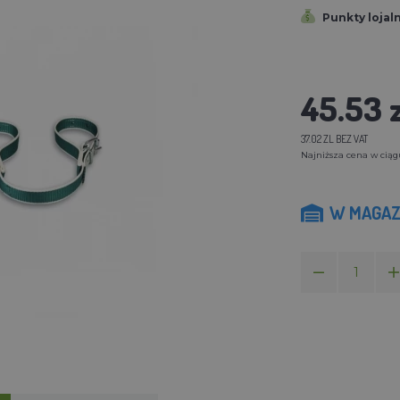
Punkty lojal
45.53 z
37.02 ZL BEZ VAT
Najniższa cena w ciągu 
W MAGAZ