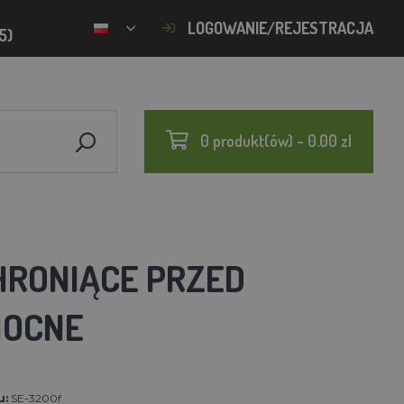
LOGOWANIE/REJESTRACJA
5)
0 produkt(ów) - 0.00 zl
HRONIĄCE PRZED
MOCNE
u:
SE-3200f