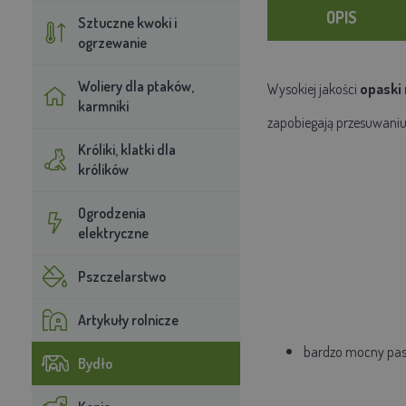
OPIS
Sztuczne kwoki i
ogrzewanie
Woliery dla ptaków,
Wysokiej jakości
opaski 
karmniki
zapobiegają przesuwaniu 
Króliki, klatki dla
królików
Ogrodzenia
elektryczne
Pszczelarstwo
Artykuły rolnicze
bardzo mocny pas
Bydło