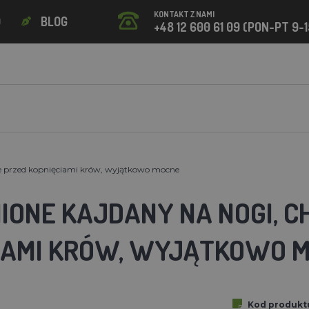
KONTAKT Z NAMI
O
BLOG
+48 12 600 61 09 (PON-PT 9-1
e przed kopnięciami krów, wyjątkowo mocne
ONE KAJDANY NA NOGI, C
IAMI KRÓW, WYJĄTKOWO 
Kod produkt