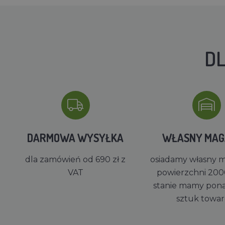
DL
DARMOWA WYSYŁKA
WŁASNY MA
dla zamówień od 690 zł z
osiadamy własny 
VAT
powierzchni 200
stanie mamy pon
sztuk towa