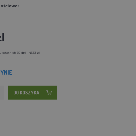
nościowe:
1
l
ostatnich 30 dni - 45.53 zl
YNIE
DO KOSZYKA