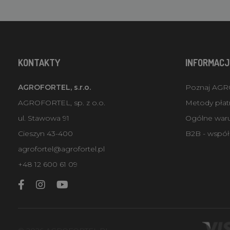
KONTAKTY
INFORMACJ
AGROFORTEL, s.r.o.
Poznaj AG
AGROFORTEL, sp. z o.o.
Metody płatn
ul. Stawowa 91
Ogólne war
Cieszyn 43-400
B2B - współ
agrofortel@agrofortel.pl
+48 12 600 61 09