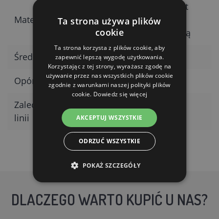
Ocynkowany drut
Materiał
aluminiowy z
Ta strona używa plików
cookie
podwójną izolacją
Ta strona korzysta z plików cookie, aby
Średnica żyły
1,6 mm
zapewnić lepszą wygodę użytkowania.
Korzystając z tej strony, wyrażasz zgodę na
używanie przez nas wszystkich plików cookie
Opór
0,07 Ω/m
zgodnie z warunkami naszej polityki plików
cookie.
Dowiedz się więcej
Zalecana długość
Do 100 m
linii
AKCEPTUJ WSZYSTKIE
ODRZUĆ WSZYSTKIE
POKAŻ SZCZEGÓŁY
DLACZEGO WARTO KUPIĆ U NAS?