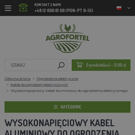
KONTAKT Z NAMI
+48 12 600 61 09 (PON-PT 9-15)
0 produkt(ów) - 0.00 zl
Główna strona
Ogrodzenia elektryczne
Kable do ogrodzeń elektrycznych
Wysokonapięciowy kabel aluminiowy do ogrodzenia elektrycznego
KATEGORIE
WYSOKONAPIĘCIOWY KABEL
ALUMINIOWY DO OGRODZENIA