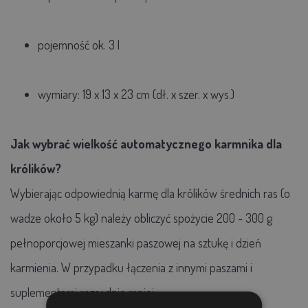
pojemność ok. 3 l
wymiary: 19 x 13 x 23 cm (dł. x szer. x wys.)
Jak wybrać wielkość automatycznego karmnika dla
królików?
Wybierając odpowiednią karmę dla królików średnich ras (o
wadze około 5 kg) należy obliczyć spożycie 200 - 300 g
pełnoporcjowej mieszanki paszowej na sztukę i dzień
karmienia. W przypadku łączenia z innymi paszami i
suplementami rozsądnie mniej.