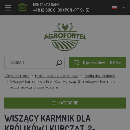
KONTAKT Z NAMI
+48 12 600 61 09 (PON-PT 9-15)
0 produkt(ów) - 0.00 zl
Główna strona
Króliki, klatki dla królików
Poidła dla królików
Wiszący karmnik dla królików i kurcząt, 2-miejscowy karmnik
automatyczny, ocynkowany
KATEGORIE
WISZĄCY KARMNIK DLA
KRÓLIKÓW I KURCZĄT, 2-