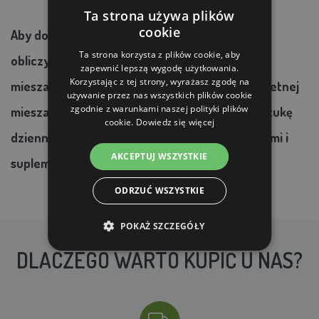
Ta strona używa plików
cookie
Aby dobrać odpowiedni pokarm dla kur należy
Ta strona korzysta z plików cookie, aby
obliczyć dla powszechnie hodowanych kur
zapewnić lepszą wygodę użytkowania.
Korzystając z tej strony, wyrażasz zgodę na
mieszańcowych (średniej wagi) spożycie kompletnej
używanie przez nas wszystkich plików cookie
zgodnie z warunkami naszej polityki plików
mieszanki paszowej na poziomie ok. 120g na sztukę
cookie.
Dowiedz się więcej
dziennie. W przypadku łączenia z innymi paszami i
AKCEPTUJ WSZYSTKIE
suplementami rozsądnie mniej.
ODRZUĆ WSZYSTKIE
POKAŻ SZCZEGÓŁY
DLACZEGO WARTO KUPIĆ U NAS?