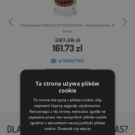
Drewniana PRASA DO OWOCÓW - sokowirówka - 6
litrów
287.38 zl
161.73 zl
W MAGAZYNIE
DO KOSZYKA
Ta strona używa plików
cookie
Ta strona korzysta z plików cookie, aby
zapewnić lepszą wygodę użytkowania.
Korzystając z tej strony, wyrażasz zgodę na
używanie przez nas wszystkich plików cookie
zgodnie z warunkami naszej polityki plików
DLACZEGO WARTO KUPIĆ U NAS?
cookie.
Dowiedz się więcej