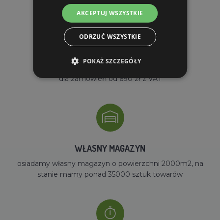
AKCEPTUJ WSZYSTKIE
ODRZUĆ WSZYSTKIE
POKAŻ SZCZEGÓŁY
DARMOWA WYSYŁKA
dla zamówień od 690 zł z VAT
WŁASNY MAGAZYN
osiadamy własny magazyn o powierzchni 2000m2, na
stanie mamy ponad 35000 sztuk towarów