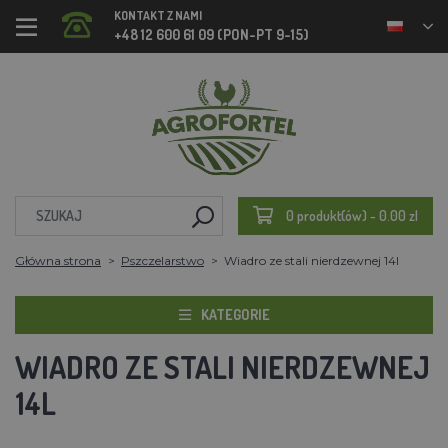
KONTAKT Z NAMI
+48 12 600 61 09 (PON-PT 9-15)
0 produkt(ów) - 0.00 zl
Główna strona
Pszczelarstwo
Wiadro ze stali nierdzewnej 14l
KATEGORIE
WIADRO ZE STALI NIERDZEWNEJ
14L