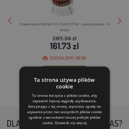
Drewniana PRASA DO OWOCÓW - sokowirówka - 6
litrów
287.38 zl
161.73 zl
OCZEKUJEMY: 06.08.
DO KOSZYKA
Ta strona używa plików
cookie
Ta strona korzysta z plików cookie, aby
zapewnić lepszą wygodę użytkowania.
Korzystając z tej strony, wyrażasz zgodę na
używanie przez nas wszystkich plików cookie
zgodnie z warunkami naszej polityki plików
DLACZEGO WARTO KUPIĆ U NAS?
cookie.
Dowiedz się więcej