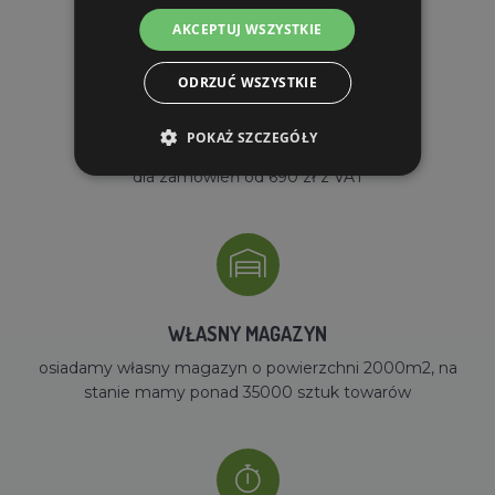
AKCEPTUJ WSZYSTKIE
ODRZUĆ WSZYSTKIE
POKAŻ SZCZEGÓŁY
DARMOWA WYSYŁKA
dla zamówień od 690 zł z VAT
WŁASNY MAGAZYN
osiadamy własny magazyn o powierzchni 2000m2, na
stanie mamy ponad 35000 sztuk towarów