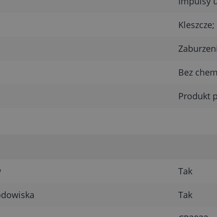
Impulsy 
Kleszcze;
Zaburzeni
Bez chem
Produkt p
w
Tak
rodowiska
Tak