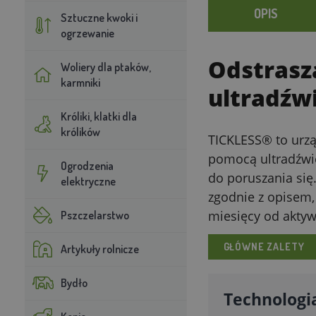
OPIS
Sztuczne kwoki i
ogrzewanie
Odstrasz
Woliery dla ptaków,
karmniki
ultradźw
Króliki, klatki dla
królików
TICKLESS® to urzą
pomocą ultradźwię
Ogrodzenia
do poruszania się.
elektryczne
zgodnie z opisem, 
miesięcy od aktyw
Pszczelarstwo
GŁÓWNE ZALETY
Artykuły rolnicze
Bydło
Technologi