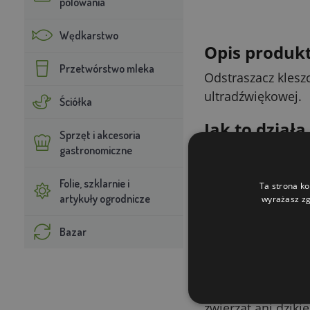
polowania
Wędkarstwo
Opis produk
Przetwórstwo mleka
Odstraszacz klesz
ultradźwiękowej.
Ściółka
Jak to działa
Sprzęt i akcesoria
gastronomiczne
Produkt działa za
kleszczy i pcheł d
Folie, szklarnie i
Ta strona ko
artykuły ogrodnicze
wyrażasz zg
Dla kogo i d
Urządzenie ma za z
Bazar
Deklarowane
Produkt wolny od s
zwierząt ani dzik