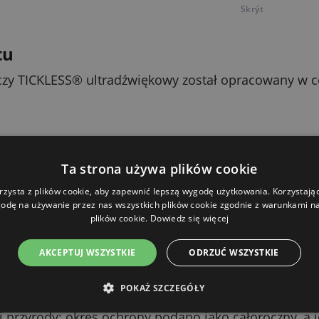
Skrýt
tu
czy TICKLESS® ultradźwiękowy został opracowany w ce
 pomocą ultradźwięków o częstotliwości 40 kHz. Emit
Ta strona używa plików cookie
o poruszania się.
rzysta z plików cookie, aby zapewnić lepszą wygodę użytkowania. Korzystając 
odę na używanie przez nas wszystkich plików cookie zgodnie z warunkami nas
o czego jest skierowany?
plików cookie.
Dowiedz się więcej
adanie odstraszać kleszcze, działa także na pchły.
AKCEPTUJ WSZYSTKIE
ODRZUĆ WSZYSTKIE
 korzyści
POKAŻ SZCZEGÓŁY
ubstancji chemicznych; przyjazny dla środowiska; zakre
iej przyrody; okres ochrony podano jako całoroczny, a