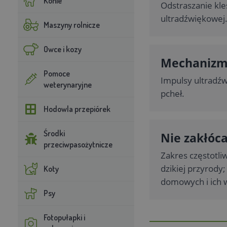
Konie
Odstraszanie kle
ultradźwiękowej
Maszyny rolnicze
Owce i kozy
Mechanizm 
Pomoce
Impulsy ultradźw
weterynaryjne
pcheł.
Hodowla przepiórek
Środki
Nie zakłóca
przeciwpasożytnicze
Zakres częstotliw
dzikiej przyrody;
Koty
domowych i ich wł
Psy
Fotopułapki i