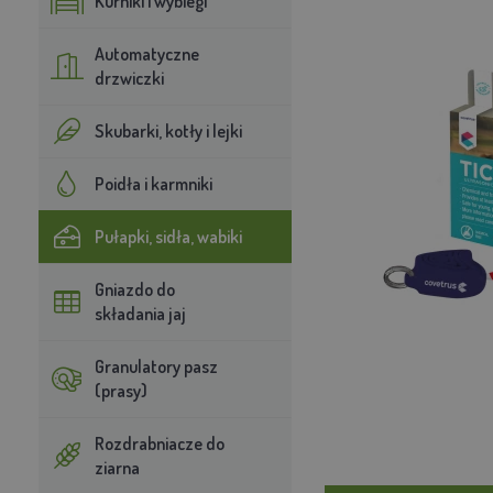
Kurniki i wybiegi
Automatyczne
drzwiczki
Skubarki, kotły i lejki
Poidła i karmniki
Pułapki, sidła, wabiki
Gniazdo do
składania jaj
Granulatory pasz
(prasy)
Rozdrabniacze do
ziarna