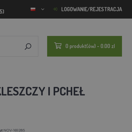
LOGOWANIE/REJESTRACJA
5)
0 produkt(ów) - 0.00 zl
ESZCZY I PCHEŁ
u:
NOV-169285