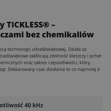
wy TICKLESS®
–
zczami bez chemikaliów
ą technologii ultradźwiękowej. Działa za
radźwiękowe zakłócają zdolność kleszczy i pcheł
emicznych oraz zakres częstotliwości, który,
rząt. Deklarowany czas działania to co najmniej 6
otliwość 40 kHz