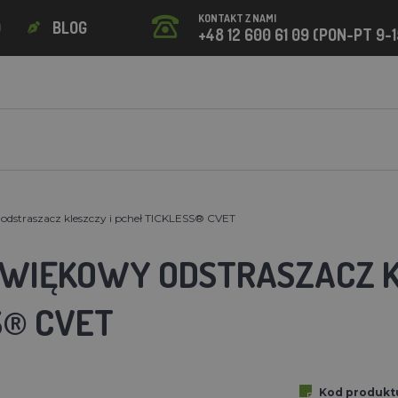
KONTAKT Z NAMI
O
BLOG
+48 12 600 61 09 (PON-PT 9-1
odstraszacz kleszczy i pcheł TICKLESS® CVET
WIĘKOWY ODSTRASZACZ KL
S® CVET
Kod produkt