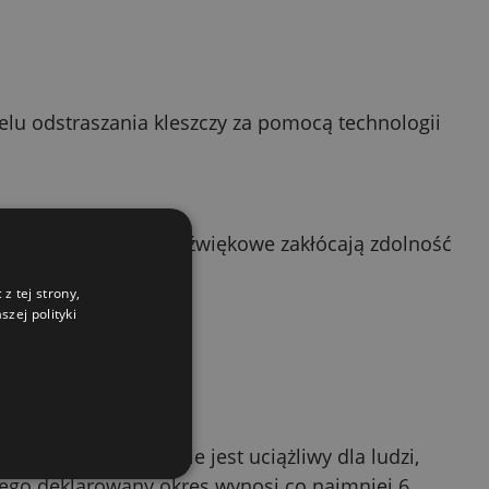
lu odstraszania kleszczy za pomocą technologii
owane impulsy ultradźwiękowe zakłócają zdolność
z tej strony,
zej polityki
s częstotliwości nie jest uciążliwy dla ludzi,
 jego deklarowany okres wynosi co najmniej 6