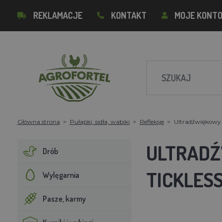
REKLAMACJE
KONTAKT
MOJE KONT
Główna strona
Pułapki, sidła, wabiki
Refleksje
Ultradźwiękowy 
ULTRADŹ
Drób
TICKLES
Wylęgarnia
Pasze, karmy