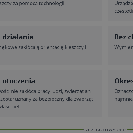
szczy za pomocą technologii
Urządze
.
częstotl
działania
Bez 
iękowe zakłócają orientację kleszczy i
Wymieni
 otoczenia
Okre
ości nie zakłóca pracy ludzi, zwierząt ani
Oznaczo
 został uznany za bezpieczny dla zwierząt
najmniej
aścicieli.
SZCZEGÓŁOWY OPIS