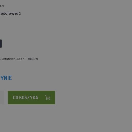
us
nościowe:
2
l
ostatnich 30 dni - 81.86 zl
YNIE
DO KOSZYKA