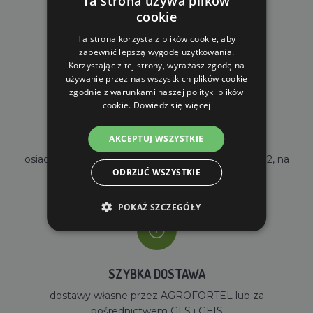
Ta strona używa plików
cookie
DARMOWA WYSYŁKA
dla zamówień od 690 zł z VAT
Ta strona korzysta z plików cookie, aby
zapewnić lepszą wygodę użytkowania.
Korzystając z tej strony, wyrażasz zgodę na
używanie przez nas wszystkich plików cookie
zgodnie z warunkami naszej polityki plików
cookie.
Dowiedz się więcej
WŁASNY MAGAZYN
AKCEPTUJ WSZYSTKIE
osiadamy własny magazyn o powierzchni 2000m2, na
ODRZUĆ WSZYSTKIE
stanie mamy ponad 35000 sztuk towarów
POKAŻ SZCZEGÓŁY
SZYBKA DOSTAWA
dostawy własne przez AGROFORTEL lub za
pośrednictwem GLS i GEIS