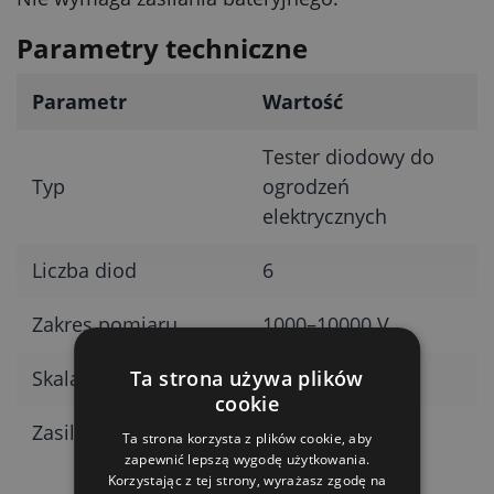
Parametry techniczne
Parametr
Wartość
Tester diodowy do
Typ
ogrodzeń
elektrycznych
Liczba diod
6
Zakres pomiaru
1000–10000 V
Ta strona używa plików
Skala
6 poziomów
cookie
Zasilanie
Bez baterii
Ta strona korzysta z plików cookie, aby
zapewnić lepszą wygodę użytkowania.
Korzystając z tej strony, wyrażasz zgodę na