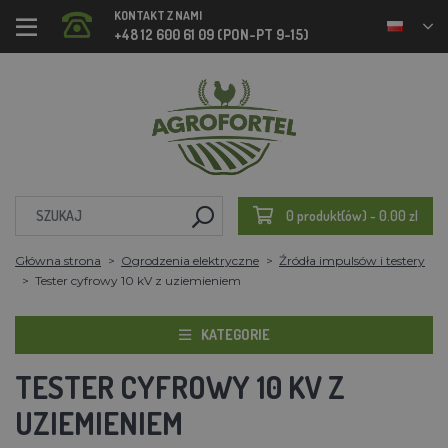
KONTAKT Z NAMI
+48 12 600 61 09 (PON-PT 9-15)
0 produkt(ów) - 0.00 zl
Główna strona
Ogrodzenia elektryczne
Źródła impulsów i testery
Tester cyfrowy 10 kV z uziemieniem
KATEGORIE
TESTER CYFROWY 10 KV Z
UZIEMIENIEM