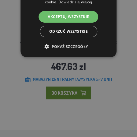
cookie.
Dowiedz się więcej
AKCEPTUJ WSZYSTKIE
ODRZUĆ WSZYSTKIE
Generator ogrodzenia elektrycznego fencee power P40
POKAŻ SZCZEGÓŁY
467.63 zl
MAGAZYN CENTRALNY (WYSYŁKA 5-7 DNI)
DO KOSZYKA