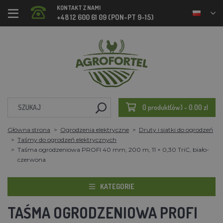
KONTAKT Z NAMI
+48 12 600 61 09 (PON-PT 9-15)
0 produkt(ów) - 0.00 zl
Główna strona
Ogrodzenia elektryczne
Druty i siatki do ogrodzeń
Taśmy do ogrodzeń elektrycznych
Taśma ogrodzeniowa PROFI 40 mm, 200 m, 11 × 0,30 TriC, biało-
czerwona
KATEGORIE
TAŚMA OGRODZENIOWA PROFI