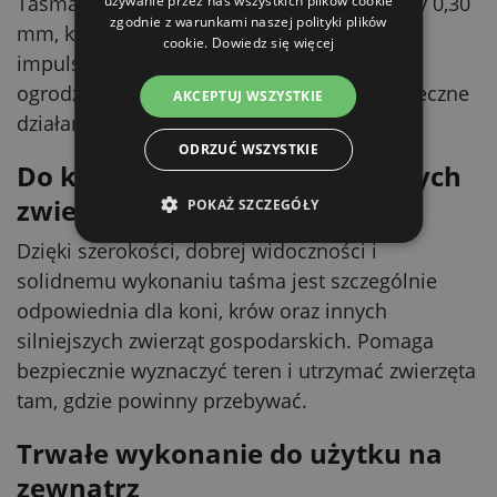
Taśma ma 11 przewodników TriC o średnicy 0,30
używanie przez nas wszystkich plików cookie
zgodnie z warunkami naszej polityki plików
mm, które umożliwiają pewne prowadzenie
cookie.
Dowiedz się więcej
impulsu elektrycznego na całej długości
ogrodzenia. Niski opór 0,17 Ω wspiera skuteczne
AKCEPTUJ WSZYSTKIE
działanie ogrodzenia elektrycznego.
ODRZUĆ WSZYSTKIE
Do koni, bydła i innych większych
zwierząt
POKAŻ SZCZEGÓŁY
Dzięki szerokości, dobrej widoczności i
solidnemu wykonaniu taśma jest szczególnie
odpowiednia dla koni, krów oraz innych
silniejszych zwierząt gospodarskich. Pomaga
bezpiecznie wyznaczyć teren i utrzymać zwierzęta
tam, gdzie powinny przebywać.
Trwałe wykonanie do użytku na
zewnątrz