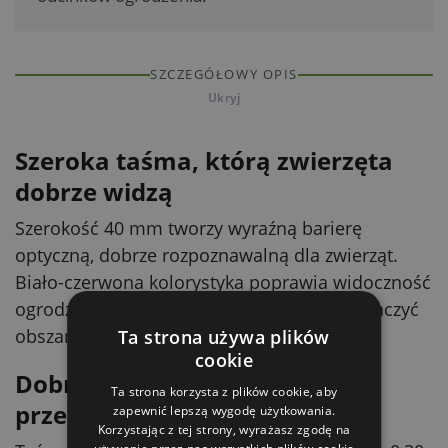
SZCZEGÓŁOWY OPIS
Ukryj
Szeroka taśma, którą zwierzęta
dobrze widzą
Szerokość 40 mm tworzy wyraźną barierę
optyczną, dobrze rozpoznawalną dla zwierząt.
Biało-czerwona kolorystyka poprawia widoczność
ogrodzenia w terenie i pomaga jasno wyznaczyć
obszar pastwiska lub wybiegu.
Ta strona używa plików
cookie
Dobra przewodność dzięki 11
Ta strona korzysta z plików cookie, aby
przewodnikom TriC
zapewnić lepszą wygodę użytkowania.
Korzystając z tej strony, wyrażasz zgodę na