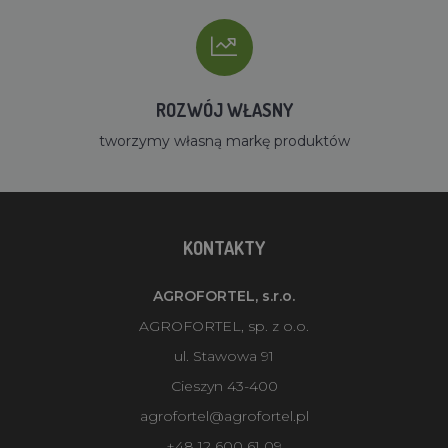
ROZWÓJ WŁASNY
tworzymy własną markę produktów
KONTAKTY
AGROFORTEL, s.r.o.
AGROFORTEL, sp. z o.o.
ul. Stawowa 91
Cieszyn 43-400
agrofortel@agrofortel.pl
+48 12 600 61 09