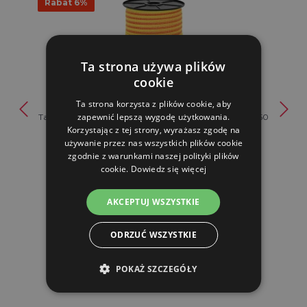
Rabat 6%
Ta strona używa plików
cookie
Ta strona korzysta z plików cookie, aby
zapewnić lepszą wygodę użytkowania.
Taśma do ogrodzenia elektrycznego, średnica 10 mm, 250
Korzystając z tej strony, wyrażasz zgodę na
m, żó...
używanie przez nas wszystkich plików cookie
46.60 zl
zgodnie z warunkami naszej polityki plików
43.80 zl
cookie.
Dowiedz się więcej
W MAGAZYNIE
AKCEPTUJ WSZYSTKIE
DO KOSZYKA
ODRZUĆ WSZYSTKIE
POKAŻ SZCZEGÓŁY