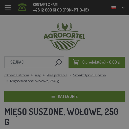
KONTAKT Z NAMI
+48 12 600 61 09 (PON-PT 9-15)
0 produkt(ów) - 0.00 zl
Główna strona
Psy
Psie jedzenie
Smakołyki dla psów
Mięso suszone, wołowe, 250 g
KATEGORIE
MIĘSO SUSZONE, WOŁOWE, 250
G