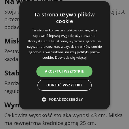
Na wodę i karmę
Stojak z dwiema miskami ze stali nierdzewnej jest
Ta strona używa plików
przeznaczony dla psów i sprawdzi się do
cookie
podawania zarówno wody, jak i karmy.
Ta strona korzysta z plików cookie, aby
zapewnić lepszą wygodę użytkowania.
Miski nierdzewne na stojaku
Korzystając z tej strony, wyrażasz zgodę na
używanie przez nas wszystkich plików cookie
Zestaw składa się ze stojaka i dwóch misek;
zgodnie z warunkami naszej polityki plików
cookie.
Dowiedz się więcej
każda miska ma pojemność 2800 ml.
Stabilność i dopasowanie
AKCEPTUJ WSZYSTKIE
Bardzo stabilną konstrukcję uzupełniają
ODRZUĆ WSZYSTKIE
regulowane na wysokość plastikowe nóżki.
POKAŻ SZCZEGÓŁY
Wymiary
Całkowita wysokość stojaka wynosi 43 cm. Miska
ma zewnętrzną średnicę górną 25 cm,