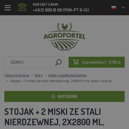
KONTAKT Z NAMI
+48 12 600 61 09 (PON-PT 9-15)
0 produkt(ów) - 0.00 zl
Główna strona
Koty
Miski i poidła dla kotów
Stojak + 2 miski ze stali nierdzewnej, 2x2800 ml, kolor czarny
KATEGORIE
STOJAK + 2 MISKI ZE STALI
NIERDZEWNEJ, 2X2800 ML,