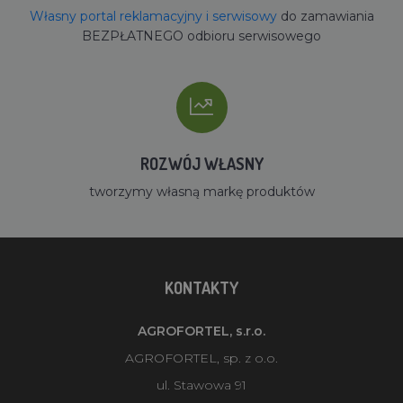
Własny portal reklamacyjny i serwisowy
do zamawiania
BEZPŁATNEGO odbioru serwisowego
ROZWÓJ WŁASNY
tworzymy własną markę produktów
KONTAKTY
AGROFORTEL, s.r.o.
AGROFORTEL, sp. z o.o.
ul. Stawowa 91