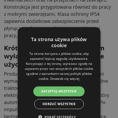
Konstrukcja jest przygotowana również do pracy
z mokrymi zwierzętami. Klasa ochrony IP54
zapewnia dodatkowe zabezpieczenie przed
płynącą wodą, co przydaje się w codziennej
pracy, gdzie występuje wilgoć i spłukiwanie.
Ta strona używa plików
cookie
Krótki impuls z automatycznym
Ta strona korzysta z plików cookie, aby
wyłączeniem – bardziej łagodne
zapewnić lepszą wygodę użytkowania.
użycie
Korzystając z tej strony, wyrażasz zgodę na
używanie przez nas wszystkich plików cookie
Producent oferuje wersję zgodną z nowszymi
zgodnie z warunkami naszej polityki plików
cookie.
Dowiedz się więcej
wymaganiami, nastawioną na bardziej łagodne
traktowanie zwierząt. Dawny długi impuls
AKCEPTUJ WSZYSTKIE
elektryczny zastąpiono krótkim impulsem, który
automatycznie wyłącza się po 1 sekundzie. Po
ODRZUĆ WSZYSTKIE
impulsie należy odczekać 1 sekundę, zanim
będzie można aktywować kolejny – w praktyce
POKAŻ SZCZEGÓŁY