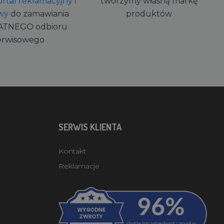
rtal reklamacyjny i
tworzymy własną markę
wy
do zamawiania
produktów
ATNEGO odbioru
erwisowego
SERWIS KLIENTA
Kontakt
Reklamacje