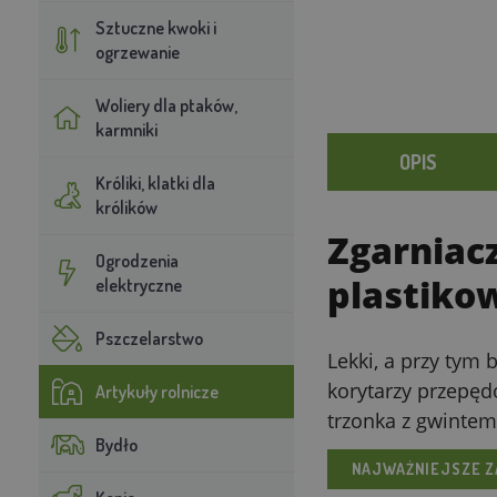
Sztuczne kwoki i
ogrzewanie
Woliery dla ptaków,
karmniki
OPIS
Króliki, klatki dla
królików
Zgarniacz
Ogrodzenia
plastikow
elektryczne
Pszczelarstwo
Lekki, a przy tym
korytarzy przepęd
Artykuły rolnicze
trzonka z gwintem
Bydło
NAJWAŻNIEJSZE Z