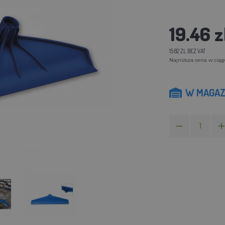
19.46 z
15.82 ZL BEZ VAT
Najniższa cena w ciągu 
W MAGAZ