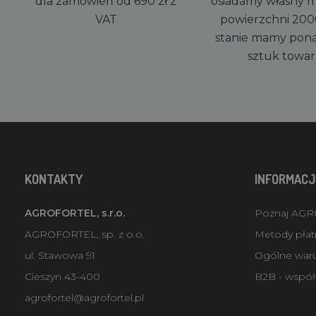
dla zamówień od 690 zł z
osiadamy własny 
VAT
powierzchni 200
stanie mamy pon
sztuk towa
KONTAKTY
INFORMACJ
AGROFORTEL, s.r.o.
Poznaj AG
AGROFORTEL, sp. z o.o.
Metody płatn
ul. Stawowa 91
Ogólne war
Cieszyn 43-400
B2B - współ
agrofortel@agrofortel.pl