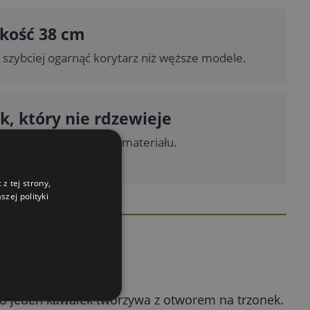
kość 38 cm
 szybciej ogarnąć korytarz niż węższe modele.
ik, który nie rdzewieje
ani wilgoć nie niszczą materiału.
z tej strony,
zej polityki
o jeden kawałek tworzywa z otworem na trzonek.