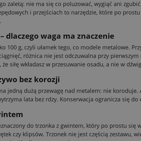
jego zaletą: nie ma się co poluzować, wygiąć ani zgu
epędowych i przejściach to narzędzie, które po prostu
.
– dlaczego waga ma znaczenie
ko 100 g, czyli ułamek tego, co modele metalowe. Przy
iągnięć, różnica nie jest odczuwalna przy pierwszym r
, że siłę wkładasz w przesuwanie osadu, a nie w dźwig
ywo bez korozji
ma jedną dużą przewagę nad metalem: nie koroduje. A
ytrzyma lata bez rdzy. Konserwacja ogranicza się do
wintem
zeznaczony do trzonka z gwintem, który po prostu się
tek czy klipsów. Trzonek nie jest częścią zestawu, w