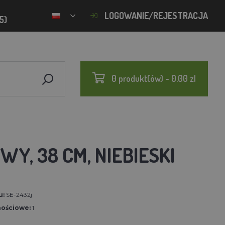
LOGOWANIE/REJESTRACJA
5)
0 produkt(ów) - 0.00 zl
Y, 38 CM, NIEBIESKI
u:
SE-2432j
nościowe:
1