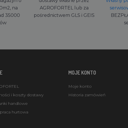
magazyn o
dostawy własne przez
Własny po
0m2, na
AGROFORTEL lub za
serwiso
ad 35000
pośrednictwem GLS i GEIS
BEZPŁ
rów
s
E
MOJE KONTO
ROFORTEL
Moje konto
ości i koszty dostawy
Historia zamówień
unki handlowe
praca hurtowa