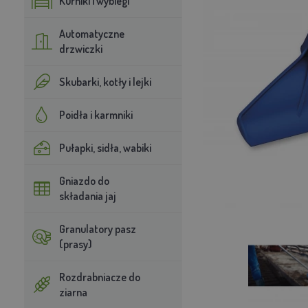
Kurniki i wybiegi
Automatyczne
drzwiczki
Skubarki, kotły i lejki
Poidła i karmniki
Pułapki, sidła, wabiki
Gniazdo do
składania jaj
Granulatory pasz
(prasy)
Rozdrabniacze do
ziarna