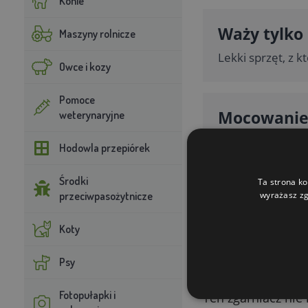
Konie
Waży tylko 
Maszyny rolnicze
Lekki sprzęt, z 
Owce i kozy
Pomoce
Mocowanie
weterynaryjne
Trzonek się wkr
Hodowla przepiórek
elementów.
Środki
Ta strona ko
wyrażasz zg
przeciwpasożytnicze
Koty
Psy
Prosta konst
Fotopułapki i
Ten zgarniacz nie