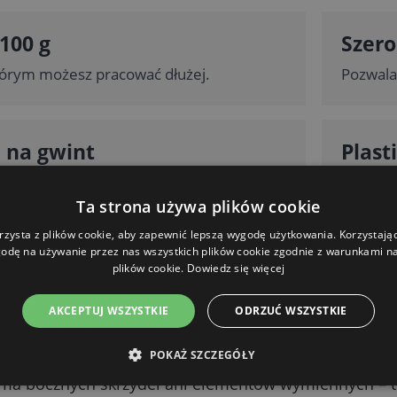
100 g
Szero
którym możesz pracować dłużej.
Pozwala
 na gwint
Plast
ęca i trzyma pewnie bez dodatkowych
Amoniak 
Ta strona używa plików cookie
rzysta z plików cookie, aby zapewnić lepszą wygodę użytkowania. Korzystając 
odę na używanie przez nas wszystkich plików cookie zgodnie z warunkami nas
plików cookie.
Dowiedz się więcej
SZCZEGÓŁOWY OPIS
Ukryj
AKCEPTUJ WSZYSTKIE
ODRZUĆ WSZYSTKIE
rukcja, która działa
POKAŻ SZCZEGÓŁY
 ma bocznych skrzydeł ani elementów wymiennych – t