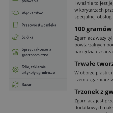
polowania
I właśnie to jest 
w korytarzach prz
Wędkarstwo
specjalnej obsługi
Przetwórstwo mleka
100 gramów 
Ściółka
Zgarniacz waży tyl
powtarzalnych poc
Sprzęt i akcesoria
narzędzia oznacza
gastronomiczne
Trwałe tworz
Folie, szklarnie i
W oborze plastik 
artykuły ogrodnicze
czemu zgarniacz w
Bazar
Trzonek z g
Zgarniacz jest pr
dodatkowych nakrę