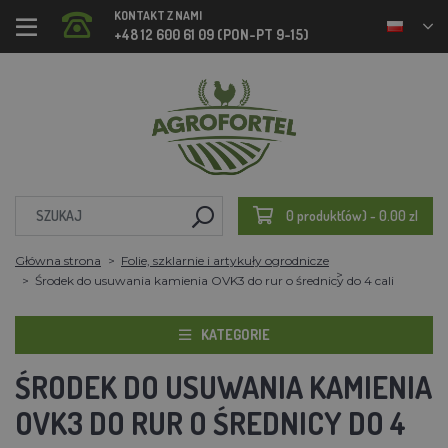
KONTAKT Z NAMI
+48 12 600 61 09 (PON-PT 9-15)
0 produkt(ów) - 0.00 zl
Główna strona
Folie, szklarnie i artykuły ogrodnicze
Środek do usuwania kamienia OVK3 do rur o średnicy do 4 cali
KATEGORIE
ŚRODEK DO USUWANIA KAMIENIA
OVK3 DO RUR O ŚREDNICY DO 4