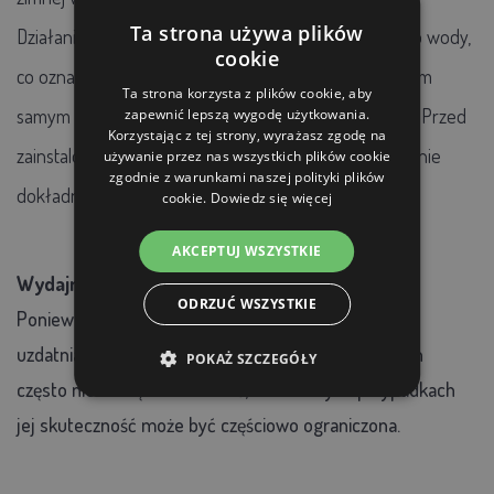
Ta strona używa plików
Działanie urządzenia nie zmienia składu chemicznego wody,
cookie
co oznacza, że zawartość minerałów pozostaje w takim
Ta strona korzysta z plików cookie, aby
samym stosunku jak przed zastosowaniem magnesu. Przed
zapewnić lepszą wygodę użytkowania.
Korzystając z tej strony, wyrażasz zgodę na
zainstalowaniem urządzenia zaleca się przeprowadzenie
używanie przez nas wszystkich plików cookie
zgodnie z warunkami naszej polityki plików
dokładnej analizy wody lub konsultację ze specjalistą.
cookie.
Dowiedz się więcej
AKCEPTUJ WSZYSTKIE
Wydajność urządzenia?
ODRZUĆ WSZYSTKIE
Ponieważ na skuteczność metody magnetycznego
uzdatniania wody wpływa wiele czynników, z których
POKAŻ SZCZEGÓŁY
często nie da się kontrolować, w niektórych przypadkach
jej skuteczność może być częściowo ograniczona.