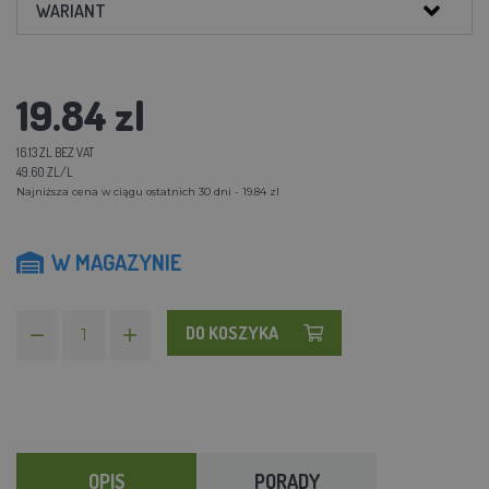
WARIANT
19.84 zl
16.13 ZL BEZ VAT
49.60 ZL/L
Najniższa cena w ciągu ostatnich 30 dni - 19.84 zl
W MAGAZYNIE
DO KOSZYKA
OPIS
PORADY